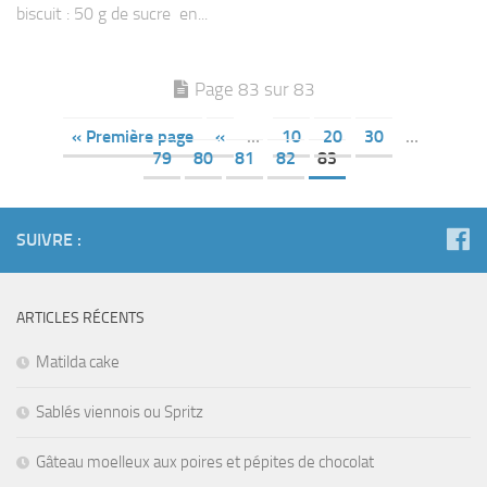
biscuit : 50 g de sucre en...
Page 83 sur 83
« Première page
«
…
10
20
30
…
79
80
81
82
83
SUIVRE :
ARTICLES RÉCENTS
Matilda cake
Sablés viennois ou Spritz
Gâteau moelleux aux poires et pépites de chocolat