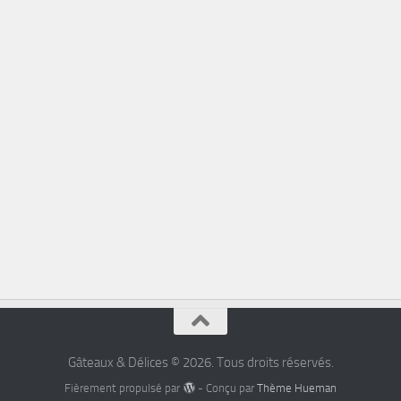
Gâteaux & Délices © 2026. Tous droits réservés.
Fièrement propulsé par
- Conçu par
Thème Hueman