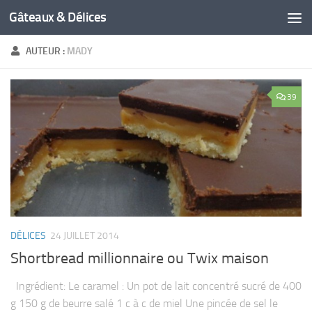
Gâteaux & Délices
AUTEUR :
MADY
39
DÉLICES
24 JUILLET 2014
Shortbread millionnaire ou Twix maison
Ingrédient: Le caramel : Un pot de lait concentré sucré de 400
g 150 g de beurre salé 1 c à c de miel Une pincée de sel le