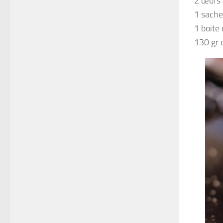
2 œufs
1 sache
1 boite 
130 gr 