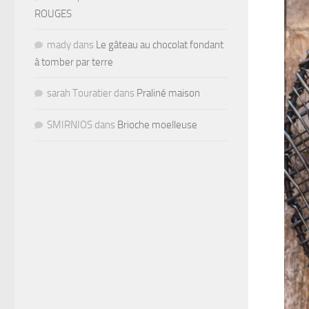
ROUGES
mady
dans
Le gâteau au chocolat fondant
à tomber par terre
sarah Touratier
dans
Praliné maison
SMIRNIOS
dans
Brioche moelleuse