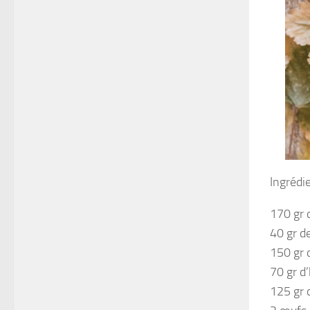
Ingrédi
170 gr 
40 gr d
150 gr 
70 gr d’
125 gr 