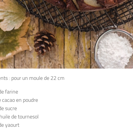
ents : pour un moule de 22 cm
de farine
e cacao en poudre
de sucre
huile de tournesol
de yaourt