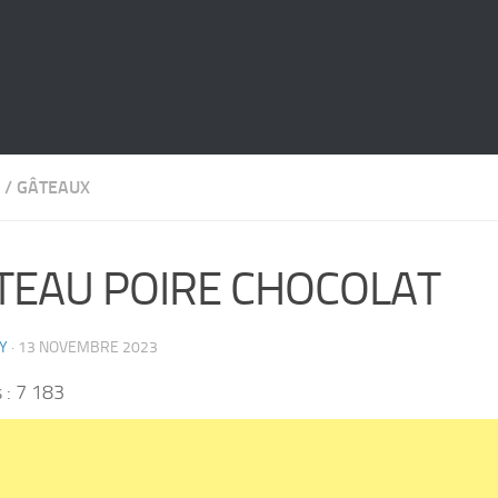
/
GÂTEAUX
TEAU POIRE CHOCOLAT
Y
·
13 NOVEMBRE 2023
 :
7 183