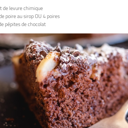
t de levure chimique
de poire au sirop OU 4 poires
de pépites de chocolat