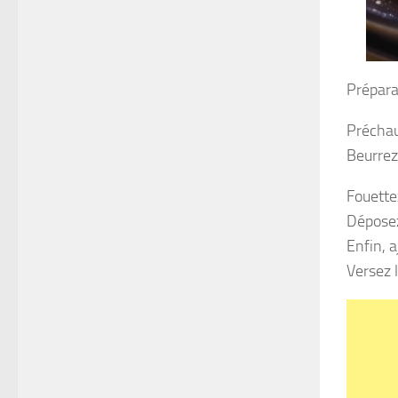
Prépara
Préchau
Beurrez
Fouettez
Déposez 
Enfin, 
Versez 