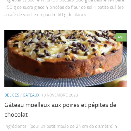
150 g de sucre glace 4 pincées de fleur de sel 1 petite cuillère
à café de vanille en poudre 60 g de blancs...
0
DÉLICES
/
GÂTEAUX
13 NOVEMBRE 2023
Gâteau moelleux aux poires et pépites de
chocolat
Ingrédients : (pour un petit moule de 24 cm de diamètre) 4