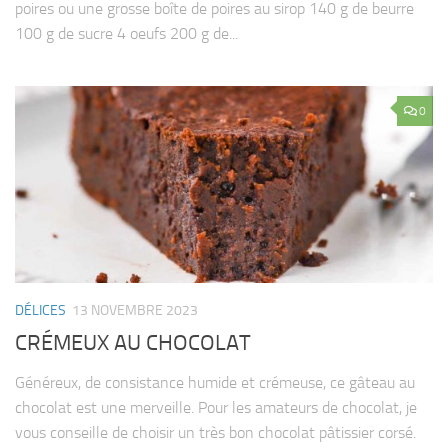
poires ou une grosse boîte de poires au sirop 140 g de beurre
100 g de sucre 4 oeufs 200 g de...
0
DÉLICES
13 NOVEMBRE 2023
CRÉMEUX AU CHOCOLAT
Généreux, de consistance humide et crémeuse, ce gâteau au
chocolat est une merveille. Pour les amateurs de chocolat, je
vous conseille de choisir un très bon chocolat pâtissier corsé.