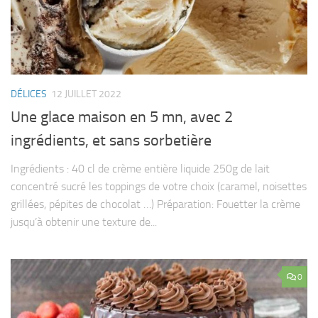
DÉLICES
12 JUILLET 2022
Une glace maison en 5 mn, avec 2
ingrédients, et sans sorbetière
Ingrédients : 40 cl de crème entière liquide 250g de lait
concentré sucré les toppings de votre choix (caramel, noisettes
grillées, pépites de chocolat …) Préparation: Fouetter la crème
jusqu’à obtenir une texture de...
0