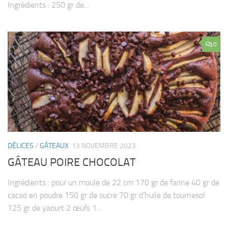
Ingrédients : 250 gr de...
0
DÉLICES
/
GÂTEAUX
13 NOVEMBRE 2023
GÂTEAU POIRE CHOCOLAT
Ingrédients : pour un moule de 22 cm 170 gr de farine 40 gr de
cacao en poudre 150 gr de sucre 70 gr d’huile de tournesol
125 gr de yaourt 2 œufs 1...