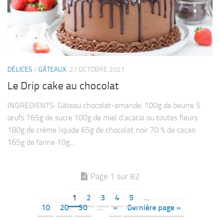
DÉLICES
/
GÂTEAUX
27 OCTOBRE 2021
Le Drip cake au chocolat
INGREDIENTS: Gâteau chocolat-amande: 100g de beurre 5
œufs 165g de sucre 100g de miel d’acacia ou toutes fleurs
180g de crème liquide 65g de chocolat noir 70 % de cacao
165g de farine 10g...
Page 1 sur 82
1
2
3
4
5
…
10
20
30
…
»
Dernière page »