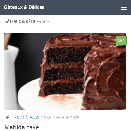
Gâteaux & Délices
GÂTEAUX & DÉLICES
SITE
0
DÉLICES
/
GÂTEAUX
26 SEPTEMBRE 2025
Matilda cake