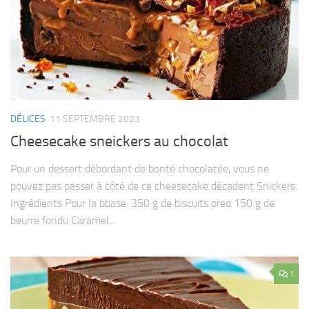
DÉLICES
11 SEPTEMBRE 2023
Cheesecake sneickers au chocolat
Pour un dessert débordant de bonté chocolatée, vous ne
pouvez pas passer à côté de ce cheesecake décadent Snickers.
Ingrédients Pour la bbase: 350 g de biscuits oreo 150 g de
beurre fondu Caramel...
1