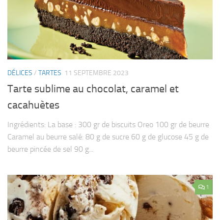
DÉLICES
/
TARTES
11 SEPTEMBRE 2023
Tarte sublime au chocolat, caramel et
cacahuètes
Ingrédients: La base : 300 gr de biscuits Oreo 100 gr de beurre
Caramel au beurre salé: 80 g de sucre 60 g de glucose 45 g de
beurre pincée de sel 90 g...
1