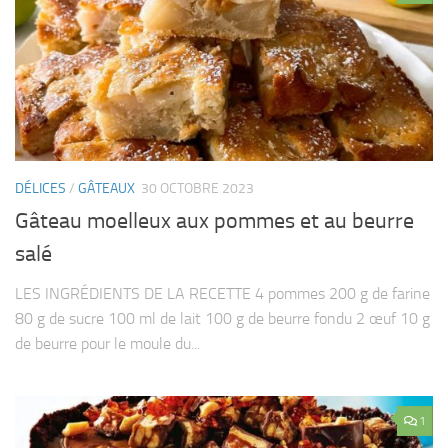
DÉLICES
/
GÂTEAUX
30 OCTOBRE 2023
Gâteau moelleux aux pommes et au beurre
salé
LES INGRÉDIENTS DE LA RECETTE 4 pommes 200 g de farine
80 g de sucre 100 ml de lait 100 g de beurre fondu 2 œuf 10 g
de beurre pour le moule du...
1