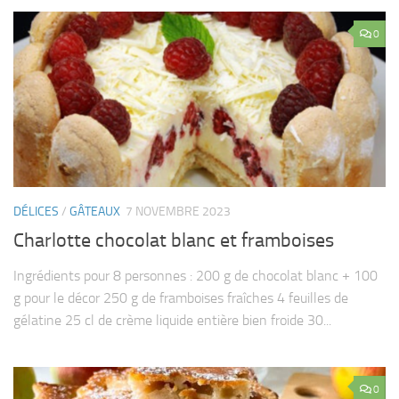
0
DÉLICES
/
GÂTEAUX
7 NOVEMBRE 2023
Charlotte chocolat blanc et framboises
Ingrédients pour 8 personnes : 200 g de chocolat blanc + 100
g pour le décor 250 g de framboises fraîches 4 feuilles de
gélatine 25 cl de crème liquide entière bien froide 30...
0