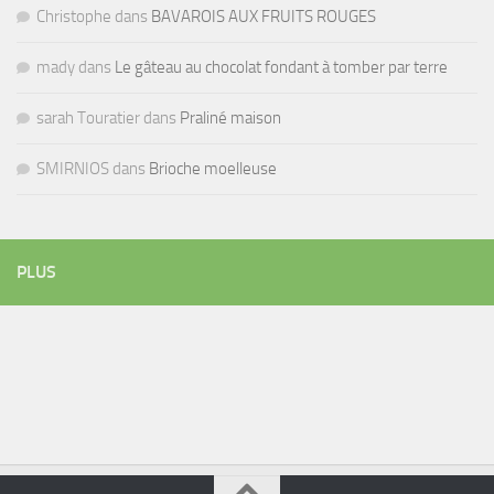
Christophe
dans
BAVAROIS AUX FRUITS ROUGES
mady
dans
Le gâteau au chocolat fondant à tomber par terre
sarah Touratier
dans
Praliné maison
SMIRNIOS
dans
Brioche moelleuse
PLUS