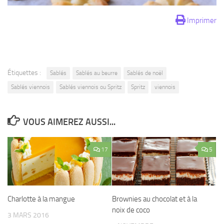
Imprimer
Étiquettes :
Sablés
Sablés au beurre
Sablés de noël
Sablés viennois
Sablés viennois ou Spritz
Spritz
viennois
VOUS AIMEREZ AUSSI...
17
5
Charlotte à la mangue
Brownies au chocolat et à la
noix de coco
3 MARS 2016