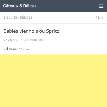
Gâteaux & Délices
BISCUITS
/
DÉLICES
0
Sablés viennois ou Spritz
PAR
MADY
·
2 DÉCEMBRE 2023
Vues :
14 024