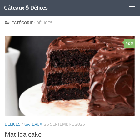
Gâteaux & Délices
CATÉGORIE :
DÉLICES
0
DÉLICES
/
GÂTEAUX
26 SEPTEMBRE 2025
Matilda cake