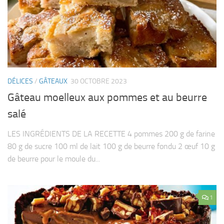
DÉLICES
/
GÂTEAUX
30 OCTOBRE 2023
Gâteau moelleux aux pommes et au beurre
salé
LES INGRÉDIENTS DE LA RECETTE 4 pommes 200 g de farine
80 g de sucre 100 ml de lait 100 g de beurre fondu 2 œuf 10 g
de beurre pour le moule du...
1