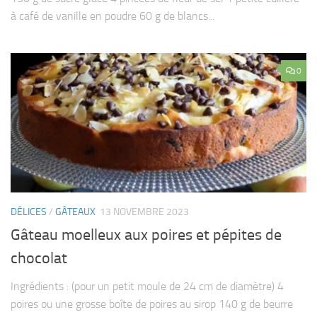
à café de vanille en poudre 60 g de blancs...
0
DÉLICES
/
GÂTEAUX
13 NOVEMBRE 2023
Gâteau moelleux aux poires et pépites de
chocolat
Ingrédients : (pour un petit moule de 24 cm de diamètre) 4
poires ou une grosse boîte de poires au sirop 140 g de beurre