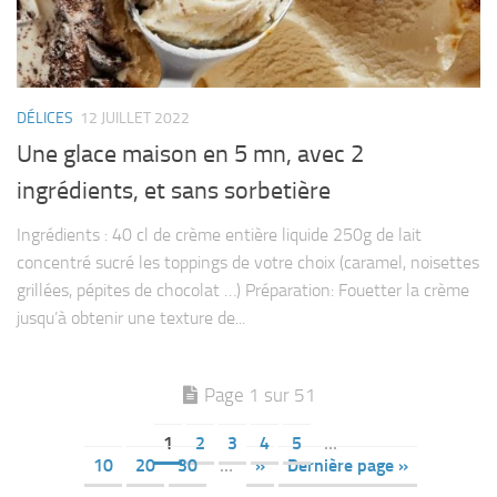
DÉLICES
12 JUILLET 2022
Une glace maison en 5 mn, avec 2
ingrédients, et sans sorbetière
Ingrédients : 40 cl de crème entière liquide 250g de lait
concentré sucré les toppings de votre choix (caramel, noisettes
grillées, pépites de chocolat …) Préparation: Fouetter la crème
jusqu’à obtenir une texture de...
Page 1 sur 51
1
2
3
4
5
…
10
20
30
…
»
Dernière page »