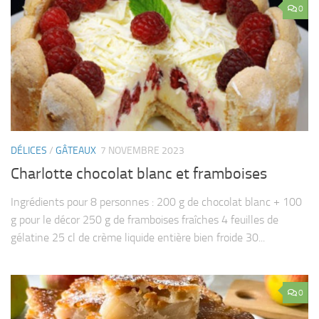
0
DÉLICES
/
GÂTEAUX
7 NOVEMBRE 2023
Charlotte chocolat blanc et framboises
Ingrédients pour 8 personnes : 200 g de chocolat blanc + 100
g pour le décor 250 g de framboises fraîches 4 feuilles de
gélatine 25 cl de crème liquide entière bien froide 30...
0