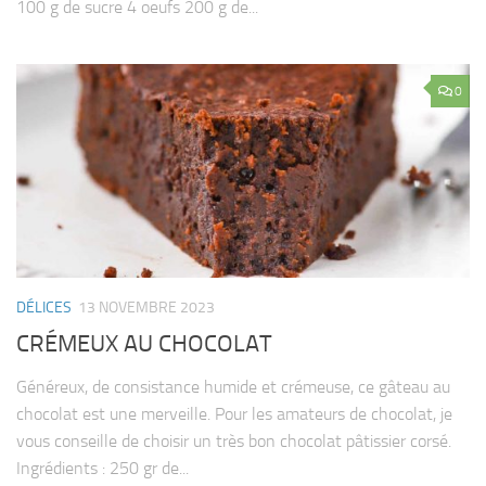
100 g de sucre 4 oeufs 200 g de...
0
DÉLICES
13 NOVEMBRE 2023
CRÉMEUX AU CHOCOLAT
Généreux, de consistance humide et crémeuse, ce gâteau au
chocolat est une merveille. Pour les amateurs de chocolat, je
vous conseille de choisir un très bon chocolat pâtissier corsé.
Ingrédients : 250 gr de...