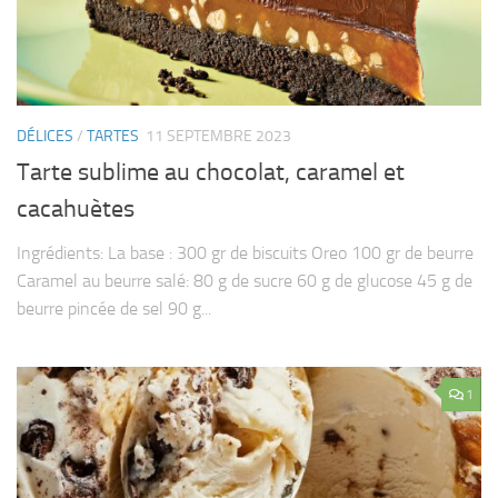
DÉLICES
/
TARTES
11 SEPTEMBRE 2023
Tarte sublime au chocolat, caramel et
cacahuètes
Ingrédients: La base : 300 gr de biscuits Oreo 100 gr de beurre
Caramel au beurre salé: 80 g de sucre 60 g de glucose 45 g de
beurre pincée de sel 90 g...
1