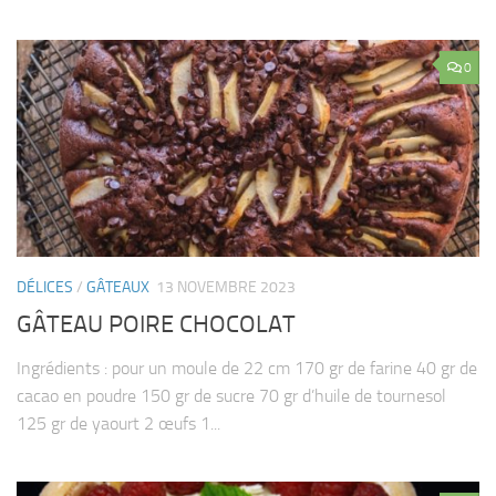
0
DÉLICES
/
GÂTEAUX
13 NOVEMBRE 2023
GÂTEAU POIRE CHOCOLAT
Ingrédients : pour un moule de 22 cm 170 gr de farine 40 gr de
cacao en poudre 150 gr de sucre 70 gr d’huile de tournesol
125 gr de yaourt 2 œufs 1...