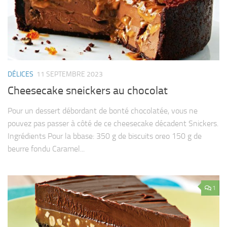
DÉLICES
11 SEPTEMBRE 2023
Cheesecake sneickers au chocolat
Pour un dessert débordant de bonté chocolatée, vous ne
pouvez pas passer à côté de ce cheesecake décadent Snickers.
Ingrédients Pour la bbase: 350 g de biscuits oreo 150 g de
beurre fondu Caramel...
1