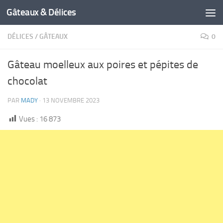
Gâteaux & Délices
DÉLICES
/
GÂTEAUX
0
Gâteau moelleux aux poires et pépites de
chocolat
PAR
MADY
·
13 NOVEMBRE 2023
Vues :
16 873