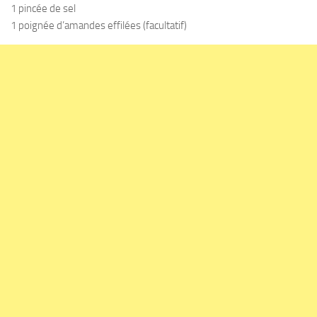
1 pincée de sel
1 poignée d’amandes effilées (facultatif)