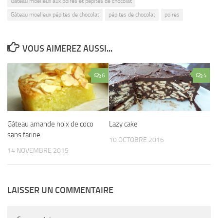
Gâteau moelleux aux poires et pépites de chocolat
Gâteau moelleux pépites de chocolat
pépites de chocolat
poires
VOUS AIMEREZ AUSSI...
6
4
Gâteau amande noix de coco
Lazy cake
sans farine
10 OCTOBRE 2016
14 NOVEMBRE 2015
LAISSER UN COMMENTAIRE