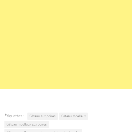
Étiquettes :
Gâteau aux poires
Gâteau Moelleux
Gâteau moelleux aux poires