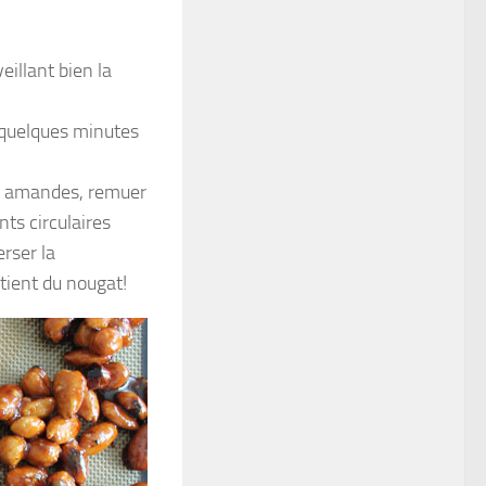
eillant bien la
r quelques minutes
es amandes, remuer
ts circulaires
rser la
btient du nougat!