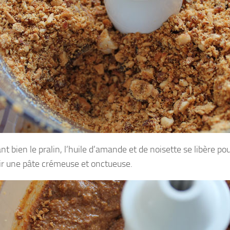
t bien le pralin, l’huile d’amande et de noisette se libère p
ir une pâte crémeuse et onctueuse.