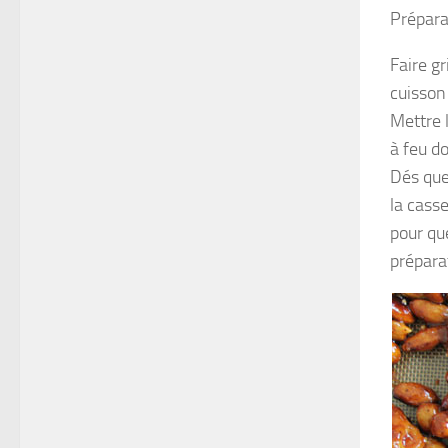
Prépara
Faire gr
cuisson 
Mettre 
à feu d
Dés que
la cass
pour qu
préparat