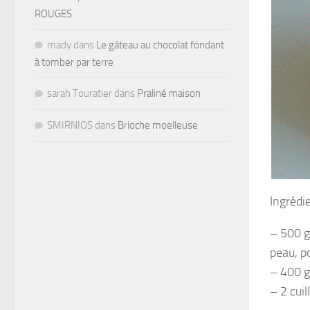
ROUGES
mady
dans
Le gâteau au chocolat fondant
à tomber par terre
sarah Touratier
dans
Praliné maison
SMIRNIOS
dans
Brioche moelleuse
Ingrédi
– 500 g
peau, p
– 400 g
– 2 cuil