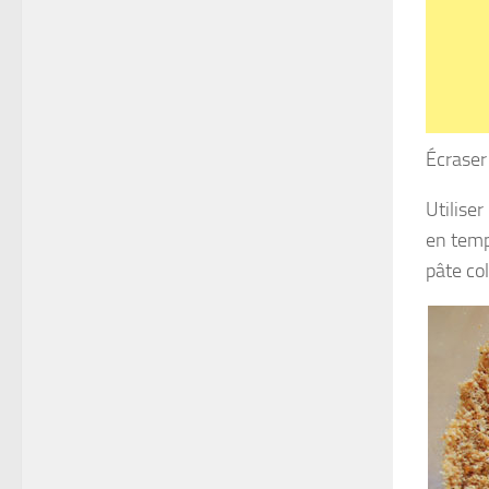
Écraser
Utilise
en temp
pâte col