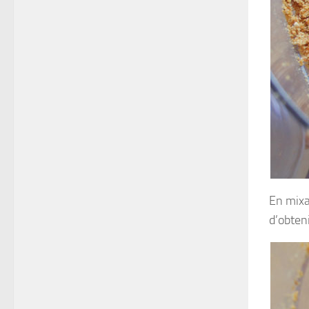
En mixan
d’obten