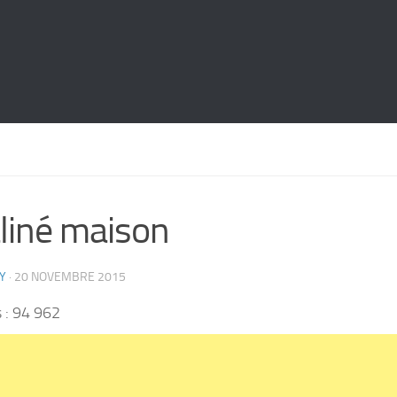
liné maison
Y
·
20 NOVEMBRE 2015
 :
94 962