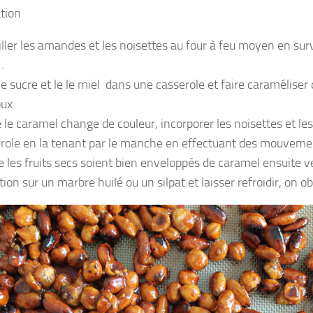
tion
iller les amandes et les noisettes au four à feu moyen en surv
.
le sucre et le le miel dans une casserole et faire caramélise
oux
 le caramel change de couleur, incorporer les noisettes et l
erole en la tenant par le manche en effectuant des mouvemen
e les fruits secs soient bien enveloppés de caramel ensuite ve
ion sur un marbre huilé ou un silpat et laisser refroidir, on o