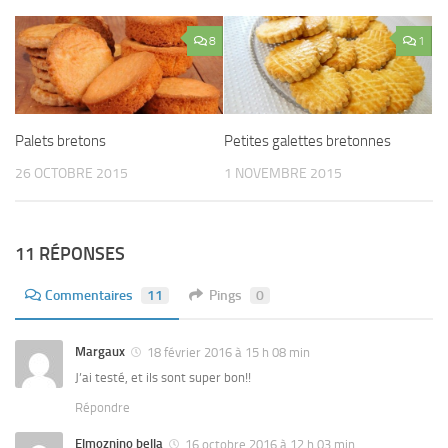
8
1
Palets bretons
Petites galettes bretonnes
26 OCTOBRE 2015
1 NOVEMBRE 2015
11 RÉPONSES
Commentaires
11
Pings
0
Margaux
18 février 2016 à 15 h 08 min
J’ai testé, et ils sont super bon!!
Répondre
Elmoznino bella
16 octobre 2016 à 12 h 03 min