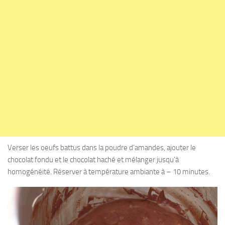
Verser les oeufs battus dans la poudre d’amandes, ajouter le
chocolat fondu et le chocolat haché et mélanger jusqu’à
homogénéité. Réserver à température ambiante à – 10 minutes.