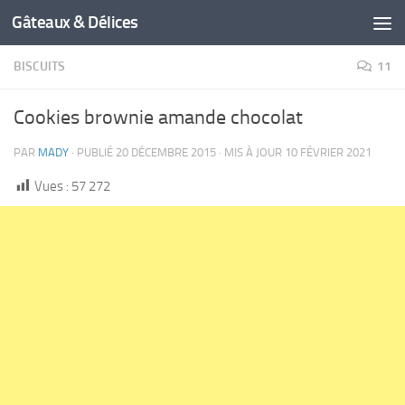
Gâteaux & Délices
BISCUITS
11
Cookies brownie amande chocolat
PAR
MADY
· PUBLIÉ
20 DÉCEMBRE 2015
· MIS À JOUR
10 FÉVRIER 2021
Vues :
57 272