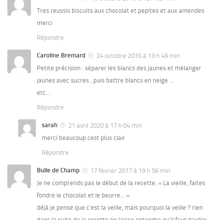
Tres reussis biscuits aux chocolat et pepites et aux amendes
merci
Répondre
Caroline Bremard
24 octobre 2016 à 13 h 49 min
Petite précision : séparer les blancs des jaunes et mélanger
jaunes avec sucres , puis battre blancs en neige …
etc…
Répondre
sarah
21 avril 2020 à 17 h 04 min
merci beaucoup cest plus clair
Répondre
Bulle de Champ
17 février 2017 à 19 h 56 min
Je ne comprends pas le début de la recette. « La vieille, faites
fondre le chocolat et le beurre… »
déjà je pense que c’est la veille, mais pourquoi la veille ? rien
dans la suite de la recette ne laisse entendre qu’il faut garder