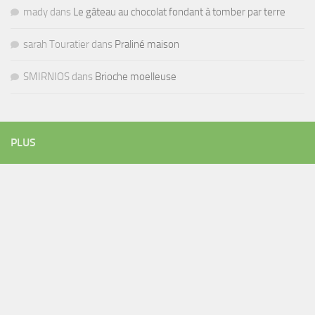
mady
dans
Le gâteau au chocolat fondant à tomber par terre
sarah Touratier
dans
Praliné maison
SMIRNIOS
dans
Brioche moelleuse
PLUS