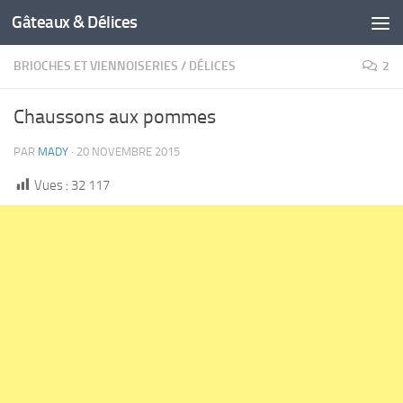
Gâteaux & Délices
BRIOCHES ET VIENNOISERIES
/
DÉLICES
2
Chaussons aux pommes
PAR
MADY
·
20 NOVEMBRE 2015
Vues :
32 117