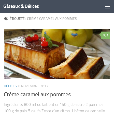
Gâteaux & Délices
ÉTIQUETÉ :
CRÈME CARAMEL AUX POMMES
2
DÉLICES
8 NOVEMBRE 2017
Crème caramel aux pommes
Ingrédients 800 ml de lait entier 150 g de sucre 2 pommes
100 g de pain 5 oeufs Zeste d’un citron 1 bâton de cannelle