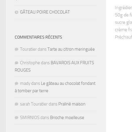
Ingrédie
GÂTEAU POIRE CHOCOLAT
50g de f
sucre gl
crème fr
Préchauff
COMMENTAIRES RÉCENTS
Touratier
dans
Tarte au citron meringuée
Christophe
dans
BAVAROIS AUX FRUITS
ROUGES
mady
dans
Le gâteau au chocolat fondant
à tomber par terre
sarah Touratier
dans
Praliné maison
SMIRNIOS
dans
Brioche moelleuse