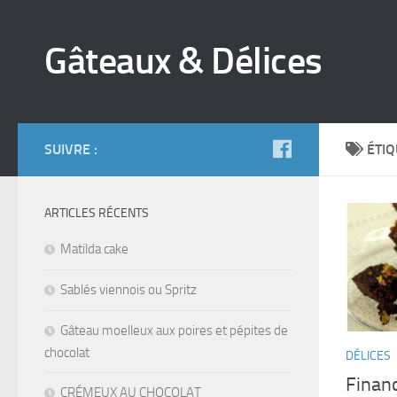
Gâteaux & Délices
SUIVRE :
ÉTIQ
ARTICLES RÉCENTS
Matilda cake
Sablés viennois ou Spritz
Gâteau moelleux aux poires et pépites de
chocolat
DÉLICES
Financ
CRÉMEUX AU CHOCOLAT