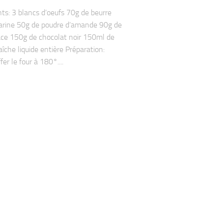
nts: 3 blancs d’oeufs 70g de beurre
arine 50g de poudre d’amande 90g de
ace 150g de chocolat noir 150ml de
aîche liquide entière Préparation:
er le four à 180°....