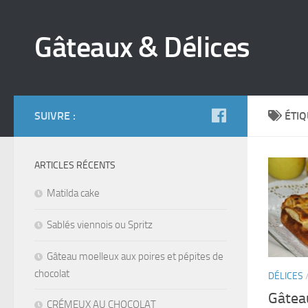
Gâteaux & Délices
SUIVRE :
ÉTIQ
ARTICLES RÉCENTS
Matilda cake
Sablés viennois ou Spritz
Gâteau moelleux aux poires et pépites de
chocolat
DÉLICES
Gâtea
CRÉMEUX AU CHOCOLAT