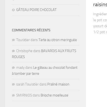
raisin
GÂTEAU POIRE CHOCOLAT
Ingrédien
le pot c
yaourt d
COMMENTAIRES RÉCENTS
1/2 pot d
Touratier
dans
Tarte au citron meringuée
Christophe
dans
BAVAROIS AUX FRUITS
ROUGES
mady
dans
Le gâteau au chocolat fondant
à tomber par terre
sarah Touratier
dans
Praliné maison
SMIRNIOS
dans
Brioche moelleuse