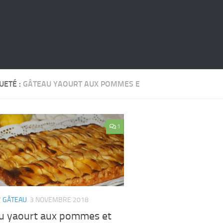
UETÉ :
GÂTEAU YAOURT AUX POMMES E
1
/
GÂTEAU
3 NOVEMBRE 2018
u yaourt aux pommes et