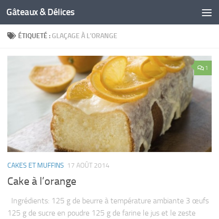
Gâteaux & Délices
ÉTIQUETÉ :
GLAÇAGE À L’ORANGE
1
CAKES ET MUFFINS
17 AOÛT 2014
Cake à l’orange
Ingrédients: 125 g de beurre à température ambiante 3 œufs
125 g de sucre en poudre 125 g de farine le jus et le zeste