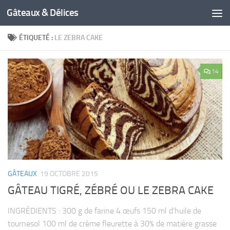
Gâteaux & Délices
ÉTIQUETÉ :
LE ZEBRA CAKE
14
GÂTEAUX
19 OCTOBRE 2015
GÂTEAU TIGRÉ, ZÉBRÉ OU LE ZEBRA CAKE
INGRÉDIENTS : 300 g de farine 4 œufs 150 ml d’huile de
tournesol 100 ml de crème fleurette à 30% de matière grasse