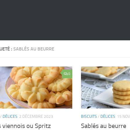
UETÉ :
SABLÉS AU BEURRE
0
/
DÉLICES
2 DÉCEMBRE 2023
BISCUITS
/
DÉLICES
15 NO
 viennois ou Spritz
Sablés au beurre