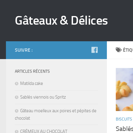
Gâteaux & Délices
SUIVRE :
ÉTIQ
ARTICLES RÉCENTS
Matilda cake
Sablés viennois ou Spritz
Gâteau moelleux aux poires et pépites de
chocolat
BISCUITS
Sablés
CRÉMEUX AU CHOCOLAT