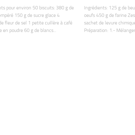
nts pour environ 50 biscuits: 380 g de
Ingrédients: 125 g de beu
empéré 150 g de sucre glace 4
oeufs 450 g de farine Zes
e fleur de sel 1 petite cuillère à café
sachet de levure chimique
e en poudre 60 g de blancs...
Préparation: 1.- Mélanger l