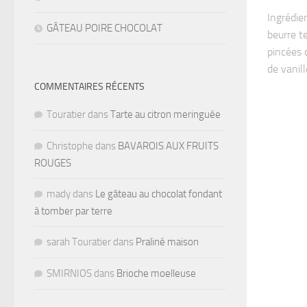
Ingrédie
GÂTEAU POIRE CHOCOLAT
beurre t
pincées d
de vanill
COMMENTAIRES RÉCENTS
Touratier
dans
Tarte au citron meringuée
Christophe
dans
BAVAROIS AUX FRUITS
ROUGES
mady
dans
Le gâteau au chocolat fondant
à tomber par terre
sarah Touratier
dans
Praliné maison
SMIRNIOS
dans
Brioche moelleuse