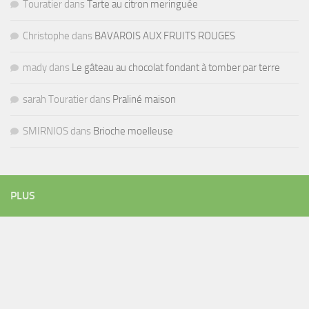
Touratier
dans
Tarte au citron meringuée
Christophe
dans
BAVAROIS AUX FRUITS ROUGES
mady
dans
Le gâteau au chocolat fondant à tomber par terre
sarah Touratier
dans
Praliné maison
SMIRNIOS
dans
Brioche moelleuse
PLUS