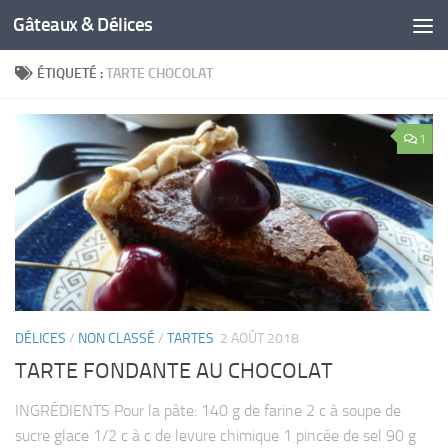
Gâteaux & Délices
ÉTIQUETÉ :
TARTE CHOCOLAT
1
DÉLICES
/
NON CLASSÉ
/
TARTES
2 AOÛT 2018
TARTE FONDANTE AU CHOCOLAT
INGRÉDIENTS Pour la pâte: 140 g de farine 2 c à soupe de
sucre glace 1/2 c à c de levure chimique 1 pincée de sel 90 g