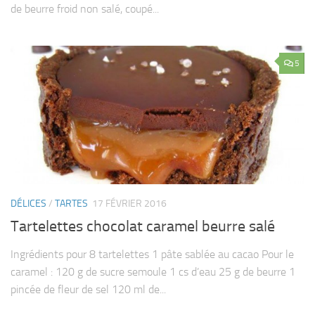
de beurre froid non salé, coupé...
5
DÉLICES
/
TARTES
17 FÉVRIER 2016
Tartelettes chocolat caramel beurre salé
Ingrédients pour 8 tartelettes 1 pâte sablée au cacao Pour le
caramel : 120 g de sucre semoule 1 cs d’eau 25 g de beurre 1
pincée de fleur de sel 120 ml de...