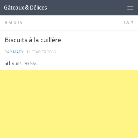
Gâteaux & Délices
BISCUITS
7
Biscuits à la cuillère
PAR
MADY
·
12 FÉVRIER 2016
Vues :
93 544