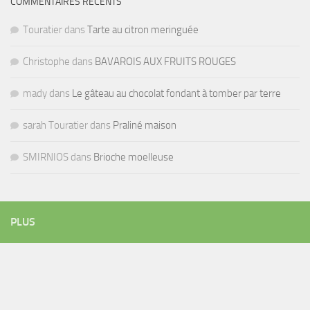
COMMENTAIRES RÉCENTS
Touratier
dans
Tarte au citron meringuée
Christophe
dans
BAVAROIS AUX FRUITS ROUGES
mady
dans
Le gâteau au chocolat fondant à tomber par terre
sarah Touratier
dans
Praliné maison
SMIRNIOS
dans
Brioche moelleuse
PLUS