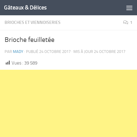
Gâteaux & Délices
BRIOCHES ET VIENNOISERIES
1
Brioche feuilletée
PAR
MADY
· PUBLIÉ
24 OCTOBRE 2017
· MIS À JOUR
24 OCTOBRE 2017
Vues :
39 589