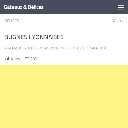
Gâteaux & Délices
DÉLICES
12
BUGNES LYONNAISES
PAR
MADY
· PUBLIÉ
7 MARS 2016
· MIS À JOUR
20 FÉVRIER 2017
Vues :
153 299