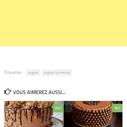
Étiquettes :
bugnes
bugnes lyonnaises
VOUS AIMEREZ AUSSI...
6
5