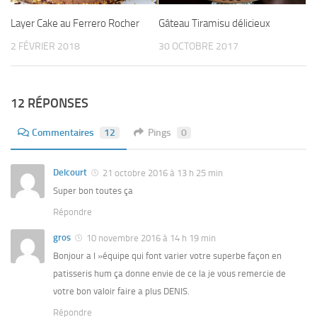
Layer Cake au Ferrero Rocher
Gâteau Tiramisu délicieux
2 FÉVRIER 2018
30 OCTOBRE 2017
12 RÉPONSES
Commentaires
12
Pings
0
Delcourt
21 octobre 2016 à 13 h 25 min
Super bon toutes ça
Répondre
gros
10 novembre 2016 à 14 h 19 min
Bonjour a l »équipe qui font varier votre superbe façon en
patisseris hum ça donne envie de ce la je vous remercie de
votre bon valoir faire a plus DENIS.
Répondre