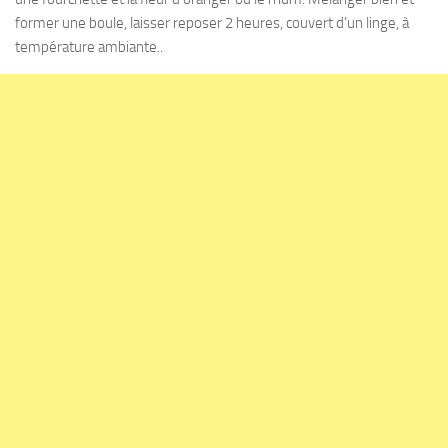
former une boule, laisser reposer 2 heures, couvert d’un linge, à
température ambiante..