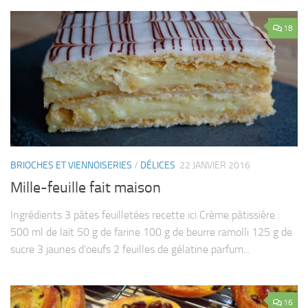
18
BRIOCHES ET VIENNOISERIES
/
DÉLICES
22 JANVIER 2016
Mille-feuille fait maison
Ingrédients 3 pâtes feuilletées recette ici Crème pâtissière :
500 ml de lait 50 g de farine 100 g de beurre ramolli 125 g de
sucre 3 jaunes d’oeufs 2 feuilles de gélatine parfum...
16