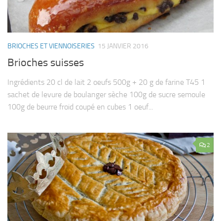
BRIOCHES ET VIENNOISERIES
15 JANVIER 2016
Brioches suisses
Ingrédients 20 cl de lait 2 oeufs 500g + 20 g de farine T45 1
sachet de levure de boulanger sèche 100g de sucre semoule
100g de beurre froid coupé en cubes 1 oeuf...
2