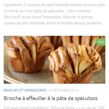
Ingredients: 2 rouleaux de pâte feuilletée Nutella ou autre pâte
à tartiner au choix (pâte de spéculoos…) Des noisettes
(facultatif) Jaune d’oeuf Preparation: Dérouler le premier
rouleau de pâte feuilletée, étaler le Nutella dessus, parsemer...
8
BRIOCHES ET VIENNOISERIES
15 DÉCEMBRE 2015
Brioche à effeuiller à la pâte de spéculoos
Pull apart bread Ingredients: 500 g de farine 1 c a c de sel 100