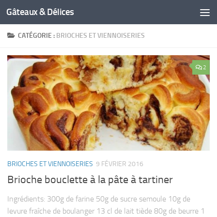
Gâteaux & Délices
CATÉGORIE :
BRIOCHES ET VIENNOISERIES
2
BRIOCHES ET VIENNOISERIES
9 FÉVRIER 2016
Brioche bouclette à la pâte à tartiner
Ingrédients: 300g de farine 50g de sucre semoule 10g de
levure fraîche de boulanger 13 cl de lait tiède 80g de beurre 1