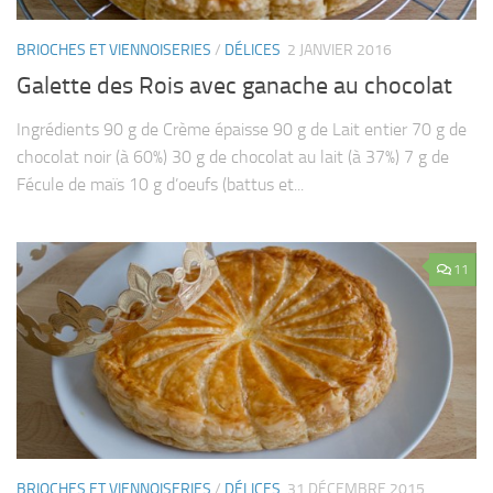
BRIOCHES ET VIENNOISERIES
/
DÉLICES
2 JANVIER 2016
Galette des Rois avec ganache au chocolat
Ingrédients 90 g de Crème épaisse 90 g de Lait entier 70 g de
chocolat noir (à 60%) 30 g de chocolat au lait (à 37%) 7 g de
Fécule de maïs 10 g d’oeufs (battus et...
11
BRIOCHES ET VIENNOISERIES
/
DÉLICES
31 DÉCEMBRE 2015