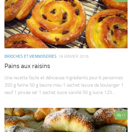
BRIOCHES ET VIENNOISERIES
18 JANVIER 2016
Pains aux raisins
Une recette facile et délicieuse Ingrédients pour 6 personnes
350 g farine 50 g beurre mou 1 sachet levure de boulanger 1
oeuf 1 pincée sel 1 sachet sucre vanillé 50 g sucre 125...
11