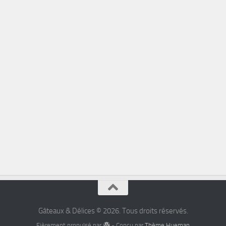
Gâteaux & Délices © 2026. Tous droits réservés.
Fièrement propulsé par
- Conçu par
Thème Hueman