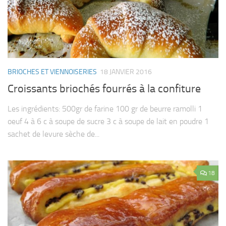
BRIOCHES ET VIENNOISERIES
18 JANVIER 2016
Croissants briochés fourrés à la confiture
Les ingrédients: 500gr de farine 100 gr de beurre ramolli 1
oeuf 4 à 6 c à soupe de sucre 3 c à soupe de lait en poudre 1
sachet de levure sèche de...
18