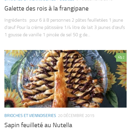
Galette des rois à la frangipane
Ingrédients: pour 6 à 8 personnes 2 pâtes feuilletées 1 jaune
d’œuf Pour la crème pâtissière 1/4 litre de lait 3 jaunes d’œufs
1 gousse de vanille 1 pincée de sel 50 g de...
2
BRIOCHES ET VIENNOISERIES
20 DÉCEMBRE 2015
Sapin feuilleté au Nutella