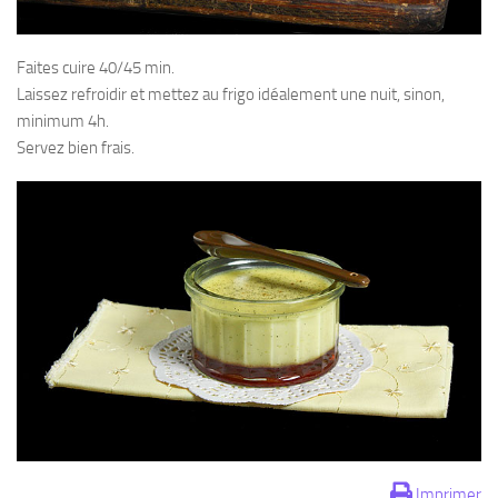
Faites cuire 40/45 min.
Laissez refroidir et mettez au frigo idéalement une nuit, sinon,
minimum 4h.
Servez bien frais.
Imprimer