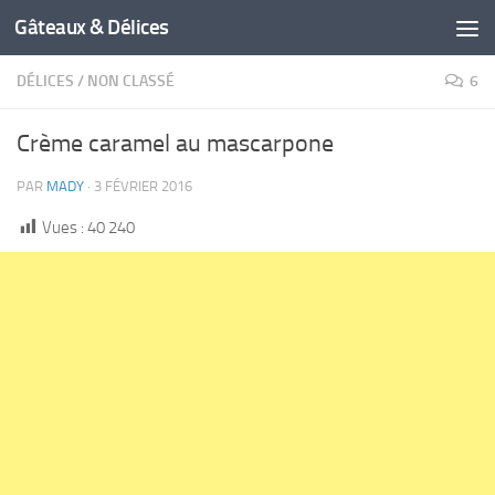
Gâteaux & Délices
DÉLICES
/
NON CLASSÉ
6
Crème caramel au mascarpone
PAR
MADY
·
3 FÉVRIER 2016
Vues :
40 240