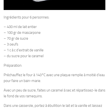
Ingrédients pour 6 personnes:
– 400 ml de lait entier
– 100 gr de mascarpone
– 70 gr de sucre
– 3 oeufs
– 1 c à c d’extrait de vanille
– du sucre pour le caramel
Préparation:
Préchauffez le four à 140°C avec une plaque remplie à moitié d’eau
pour faire un bain-marie.
Avec un peu de sucre, faites un caramel à sec et répartissez-le dans
le fond de vos ramequins.
Dans une casserole, portez à ébullition le lait et la vanille et laissez