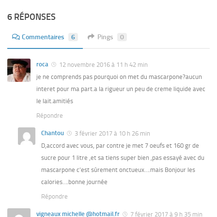
6 RÉPONSES
Commentaires
6
Pings
0
roca
12 novembre 2016 à 11 h 42 min
je ne comprends pas pourquoi on met du mascarpone?aucun
interet pour ma part.a la rigueur un peu de creme liquide avec
le lait.amitiés
Répondre
Chantou
3 février 2017 à 10 h 26 min
D,accord avec vous, par contre je met 7 oeufs et 160 gr de
sucre pour 1 litre ,et sa tiens super bien ,pas essayé avec du
mascarpone c’est sûrement onctueux….mais Bonjour les
calories….bonne journée
Répondre
vigneaux michelle @hotmail.fr
7 février 2017 à 9 h 35 min