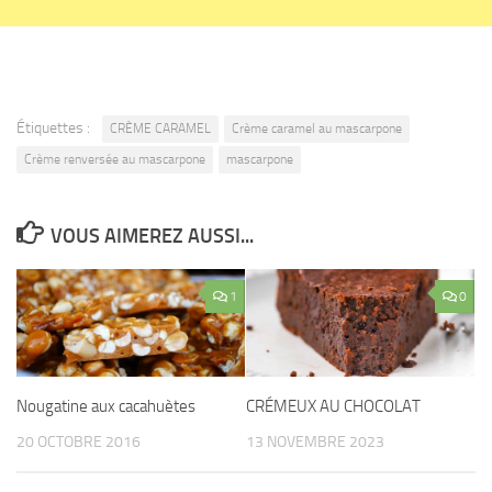
Étiquettes :
CRÈME CARAMEL
Crème caramel au mascarpone
Crème renversée au mascarpone
mascarpone
VOUS AIMEREZ AUSSI...
1
0
Nougatine aux cacahuètes
CRÉMEUX AU CHOCOLAT
20 OCTOBRE 2016
13 NOVEMBRE 2023