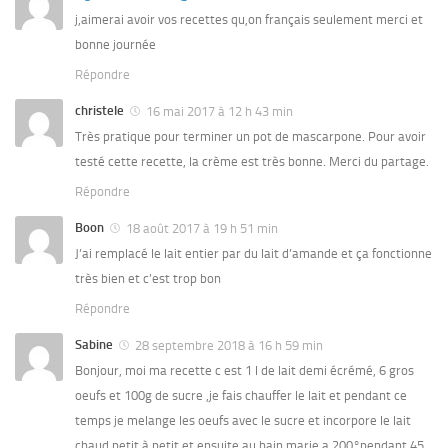
j,aimerai avoir vos recettes qu,on français seulement merci et
bonne journée
Répondre
christele
16 mai 2017 à 12 h 43 min
Très pratique pour terminer un pot de mascarpone. Pour avoir
testé cette recette, la crème est très bonne. Merci du partage.
Répondre
Boon
18 août 2017 à 19 h 51 min
J’ai remplacé le lait entier par du lait d’amande et ça fonctionne
très bien et c’est trop bon
Répondre
Sabine
28 septembre 2018 à 16 h 59 min
Bonjour, moi ma recette c est 1 l de lait demi écrémé, 6 gros
oeufs et 100g de sucre ,je fais chauffer le lait et pendant ce
temps je melange les oeufs avec le sucre et incorpore le lait
chaud petit à petit et ensuite au bain marie a 200°pendant 45