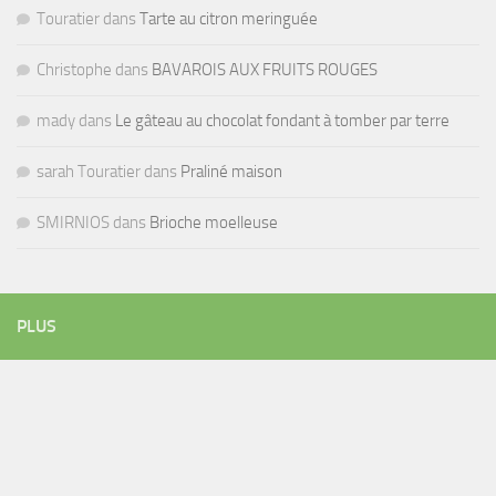
Touratier
dans
Tarte au citron meringuée
Christophe
dans
BAVAROIS AUX FRUITS ROUGES
mady
dans
Le gâteau au chocolat fondant à tomber par terre
sarah Touratier
dans
Praliné maison
SMIRNIOS
dans
Brioche moelleuse
PLUS