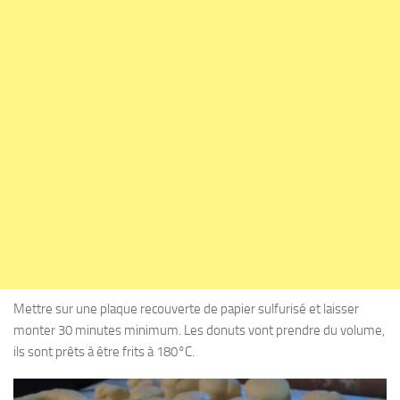
Mettre sur une plaque recouverte de papier sulfurisé et laisser
monter 30 minutes minimum. Les donuts vont prendre du volume,
ils sont prêts à être frits à 180°C.