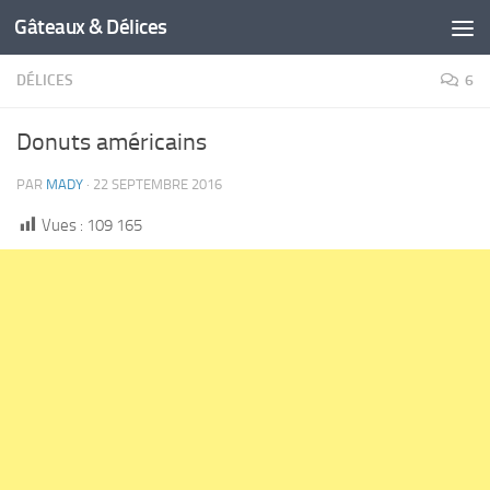
Gâteaux & Délices
DÉLICES
6
Donuts américains
PAR
MADY
·
22 SEPTEMBRE 2016
Vues :
109 165