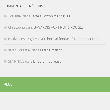
COMMENTAIRES RÉCENTS
Touratier
dans
Tarte au citron meringuée
Christophe
dans
BAVAROIS AUX FRUITS ROUGES
mady
dans
Le gâteau au chocolat fondant à tomber par terre
sarah Touratier
dans
Praliné maison
SMIRNIOS
dans
Brioche moelleuse
PLUS