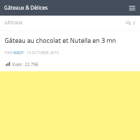
Gâteaux & Délices
GÂTEAUX
2
Gâteau au chocolat et Nutella en 3 mn
PAR
MADY
·
13 OCTOBRE 2015
Vues :
22 756