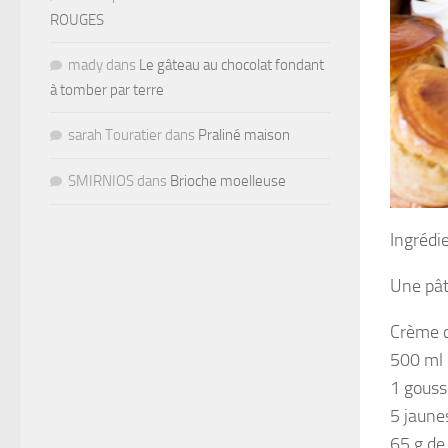
ROUGES
mady
dans
Le gâteau au chocolat fondant
à tomber par terre
sarah Touratier
dans
Praliné maison
SMIRNIOS
dans
Brioche moelleuse
Ingrédi
Une pât
Crème c
500 ml 
1 gouss
5 jaune
65 g de