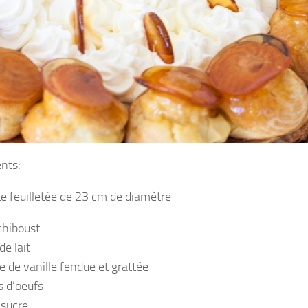
ents:
e feuilletée de 23 cm de diamètre
hiboust :
de lait
e de vanille fendue et grattée
s d’oeufs
 sucre