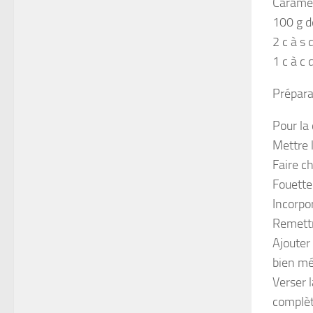
Caramel
100 g d
2 c à s 
1 c à c 
Prépara
Pour la
Mettre l
Faire ch
Fouetter
Incorpo
Remettr
Ajouter
bien mé
Verser l
complèt