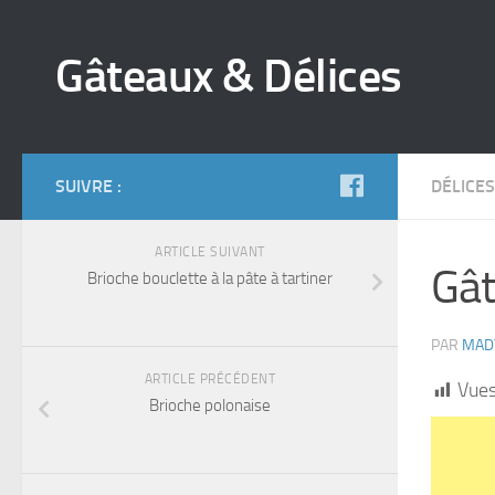
Gâteaux & Délices
SUIVRE :
DÉLICES
ARTICLE SUIVANT
Gât
Brioche bouclette à la pâte à tartiner
PAR
MAD
ARTICLE PRÉCÉDENT
Vues
Brioche polonaise