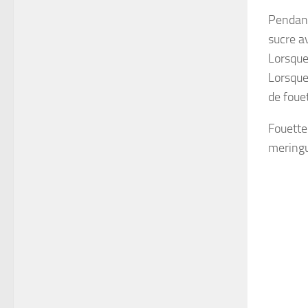
Pendant
sucre av
Lorsque
Lorsque 
de foue
Fouetter
meringu