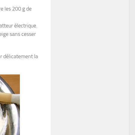
e les 200 g de
tteur électrique.
neige sans cesser
er délicatement la