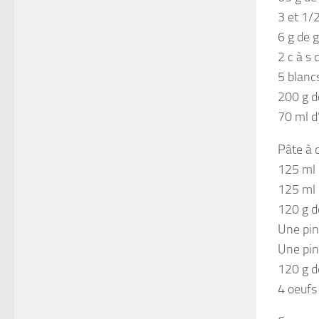
3 et 1/2
6 g de g
2 c à s 
5 blanc
200 g d
70 ml d
Pâte à 
125 ml 
125 ml 
120 g d
Une pin
Une pin
120 g d
4 oeufs