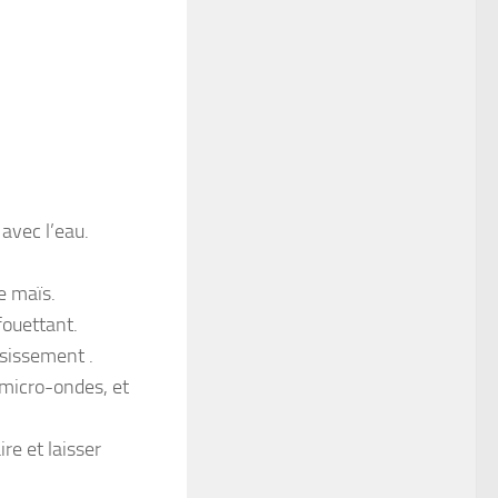
 avec l’eau.
de maïs.
fouettant.
ssissement .
 micro-ondes, et
re et laisser