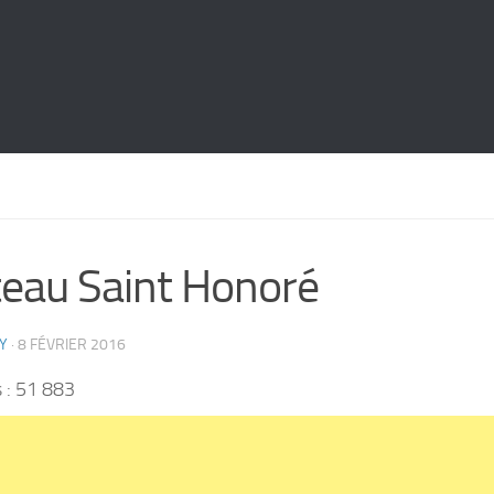
eau Saint Honoré
Y
·
8 FÉVRIER 2016
 :
51 883