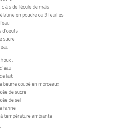
 c à s de fécule de maïs
élatine en poudre ou 3 feuilles
d’eau
s d’oeufs
e sucre
’eau
choux :
d’eau
de lait
e beurre coupé en morceaux
cée de sucre
cée de sel
e farine
 à température ambiante