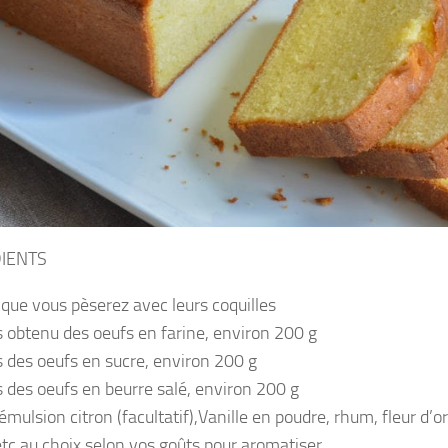
IENTS
 que vous pèserez avec leurs coquilles
s obtenu des oeufs en farine, environ 200 g
s des oeufs en sucre, environ 200 g
s des oeufs en beurre salé, environ 200 g
émulsion citron (facultatif),Vanille en poudre, rhum, fleur d’o
 etc au choix selon vos goûts pour aromatiser