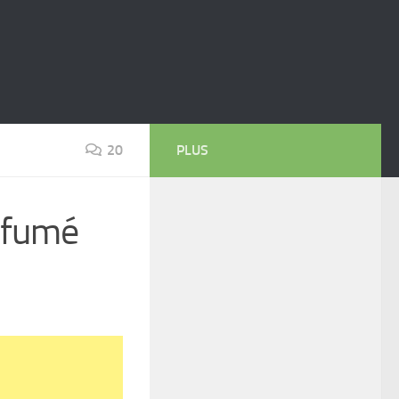
20
PLUS
arfumé