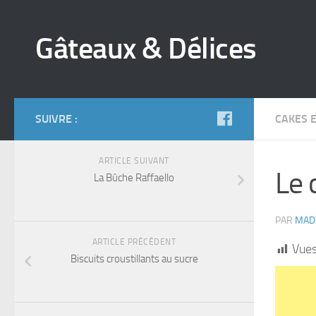
Gâteaux & Délices
SUIVRE :
CAKES 
ARTICLE SUIVANT
Le 
La Bûche Raffaello
PAR
MAD
ARTICLE PRÉCÉDENT
Vues
Biscuits croustillants au sucre