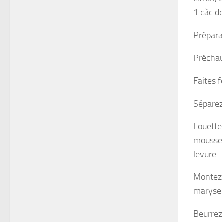
1 càc d
Prépara
Préchau
Faites f
Séparez
Fouette
mousseux
levure.
Montez 
maryse
Beurrez 