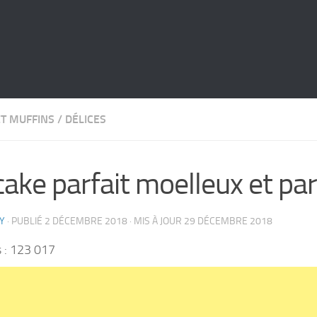
ET MUFFINS
/
DÉLICES
cake parfait moelleux et p
Y
· PUBLIÉ
2 DÉCEMBRE 2018
· MIS À JOUR
29 DÉCEMBRE 2018
 :
123 017