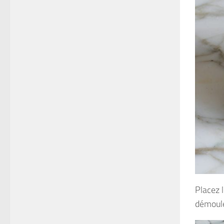
Placez l
démoule