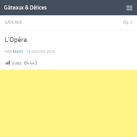
Gâteaux & Délices
GÂTEAUX
7
L’Opéra
PAR
MADY
·
19 JANVIER 2016
Vues :
84 443