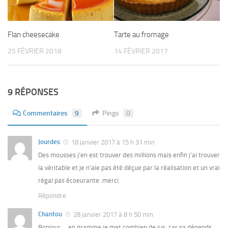
Flan cheesecake
Tarte au fromage
25 FÉVRIER 2018
14 FÉVRIER 2017
9 RÉPONSES
Commentaires
9
Pings
0
Jourdes
18 janvier 2017 à 15 h 31 min
Des mousses j’en est trouver des millions mais enfin j’ai trouver
la véritable et je n’aie pas été déçue par la réalisation et un vrai
régal pas écoeurante .merci
Répondre
Chantou
28 janvier 2017 à 8 h 50 min
Bonjour…..en gramme je met combien de jus ,car sa dépends