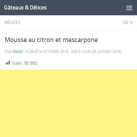
Gâteaux & Délices
DÉLICES
9
Mousse au citron et mascarpone
PAR
MADY
· PUBLIÉ
9 OCTOBRE 2016
· MIS À JOUR
28 JANVIER 2018
Vues :
92 992