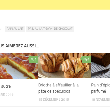
 :
PAIN AU LAIT
PAIN AU LAIT GARNI DE CHOCOLAT
S AIMEREZ AUSSI...
3
8
Brioche à effeuiller à la
Pain d’épi
u sucre
pâte de spéculoos
parfumé
BRE 2019
15 DÉCEMBRE 2015
18 NOVEMB