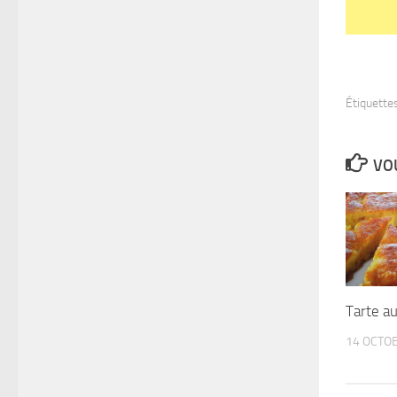
Étiquettes
VOU
Tarte a
14 OCTO