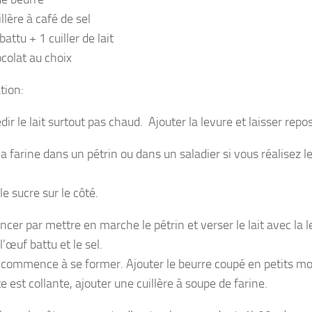
llère à café de sel
attu + 1 cuiller de lait
colat au choix
tion:
édir le lait surtout pas chaud. Ajouter la levure et laisser rep
a farine dans un pétrin ou dans un saladier si vous réalisez les
le sucre sur le côté.
er par mettre en marche le pétrin et verser le lait avec la l
l’œuf battu et le sel.
 commence à se former. Ajouter le beurre coupé en petits m
te est collante, ajouter une cuillère à soupe de farine.