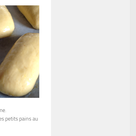
me.
es petits pains au