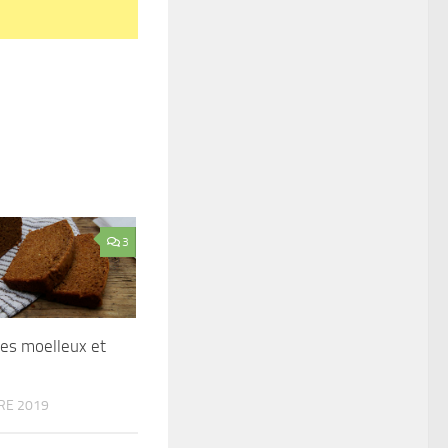
3
ces moelleux et
RE 2019