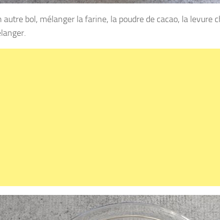
autre bol, mélanger la farine, la poudre de cacao, la levure c
langer.