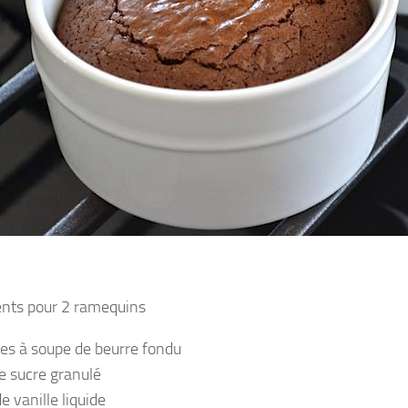
ents pour 2 ramequins
ères à soupe de beurre fondu
e sucre granulé
de vanille liquide