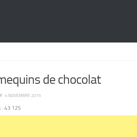
equins de chocolat
Y
·
4 NOVEMBRE 2015
 :
43 125