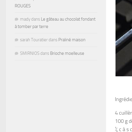
ROUGES
mady
dans
Le gâteau au chocolat fondant
à tomber par terre
sarah Touratier
dans
Praliné maison
SMIRNIOS
dans
Brioche moelleuse
Ingrédi
4 cuill
100 g d
¼ c à s 