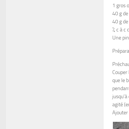
1 gros 
40 g de
40 g de
¼ c à c
Une pin
Prépara
Préchau
Couper 
que le 
pendant
jusqu’à 
agité (
Ajouter 