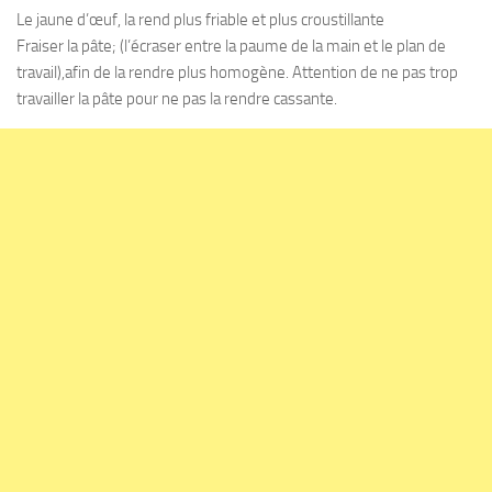
Le jaune d’œuf, la rend plus friable et plus croustillante
Fraiser la pâte; (l’écraser entre la paume de la main et le plan de
travail),afin de la rendre plus homogène. Attention de ne pas trop
travailler la pâte pour ne pas la rendre cassante.