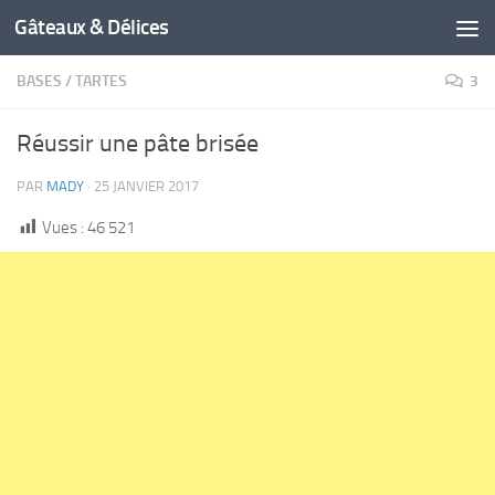
Gâteaux & Délices
BASES
/
TARTES
3
Réussir une pâte brisée
PAR
MADY
·
25 JANVIER 2017
Vues :
46 521