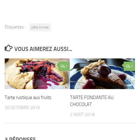
Étiquettes :
pâte brisée
VOUS AIMEREZ AUSSI...
1
1
Tarte rustique aux fruits
TARTE FONDANTE AU
CHOCOLAT
20 OCTOBRE 2015
2 AOÛT 2018
3 RÉPONSES