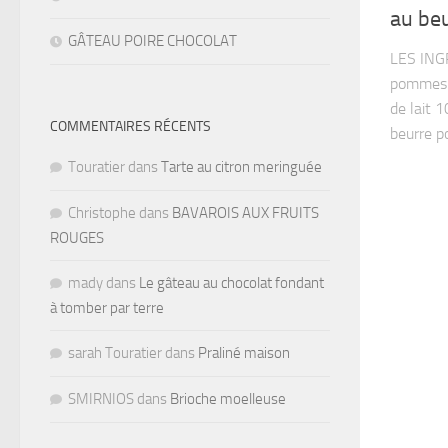
au beu
GÂTEAU POIRE CHOCOLAT
LES ING
pommes 2
de lait 
COMMENTAIRES RÉCENTS
beurre po
Touratier
dans
Tarte au citron meringuée
Christophe
dans
BAVAROIS AUX FRUITS
ROUGES
mady
dans
Le gâteau au chocolat fondant
à tomber par terre
sarah Touratier
dans
Praliné maison
SMIRNIOS
dans
Brioche moelleuse