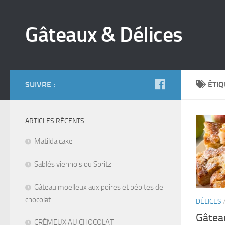
Gâteaux & Délices
SUIVRE :
ÉTIQ
ARTICLES RÉCENTS
Matilda cake
Sablés viennois ou Spritz
Gâteau moelleux aux poires et pépites de
chocolat
DÉLICES
Gâtea
CRÉMEUX AU CHOCOLAT