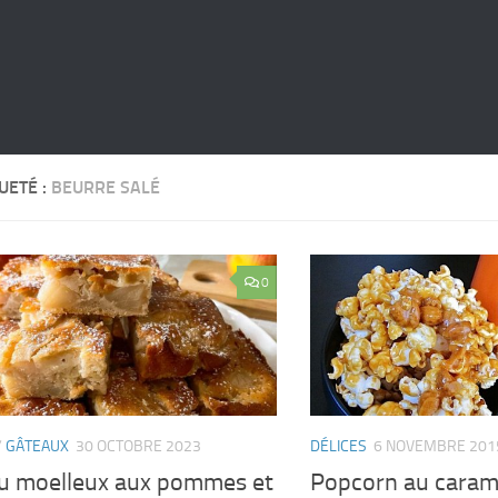
UETÉ :
BEURRE SALÉ
0
/
GÂTEAUX
30 OCTOBRE 2023
DÉLICES
6 NOVEMBRE 201
u moelleux aux pommes et
Popcorn au carame