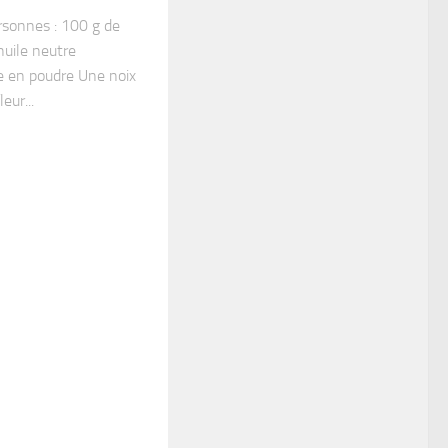
rsonnes : 100 g de
huile neutre
re en poudre Une noix
eur...