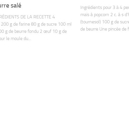
rre salé
Ingrédients pour 3 à 4 pe
maïs à popcorn 2 c. à s d’
RÉDIENTS DE LA RECETTE 4
(tournesol) 100 g de suc
00 g de farine 80 g de sucre 100 ml
de beurre Une pincée de fl
100 g de beurre fondu 2 œuf 10 g de
ur le moule du...