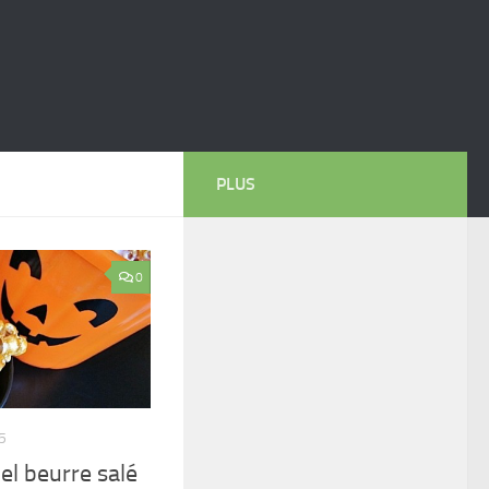
PLUS
0
5
l beurre salé