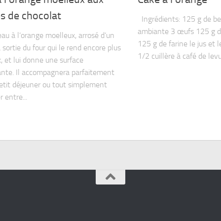
s de chocolat
Ingrédients: 125 g de be
ambiante 3 œufs 125 g d
u à l’orange moelleux, arrosé d’un
125 g de farine le jus et 
a sortie du four qui le rend encore plus
1/2 cuillère à café de levur
, et lui donne une surface
lante. Il accompagnera parfaitement
petit déjeuner ou tout simplement
 entre...