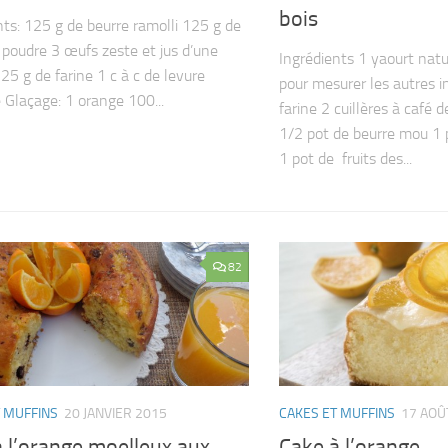
bois
nts: 125 g de beurre ramolli 125 g de
 poudre 3 œufs zeste et jus d’une
Ingrédients 1 yaourt natu
25 g de farine 1 c à c de levure
pour mesurer les autres i
 Glaçage: 1 orange 100...
farine 2 cuillères à café 
1/2 pot de beurre mou 1 
1 pot de fruits des...
82
 MUFFINS
20 JANVIER 2015
CAKES ET MUFFINS
17 AOÛ
 l’orange moelleux aux
Cake à l’orange