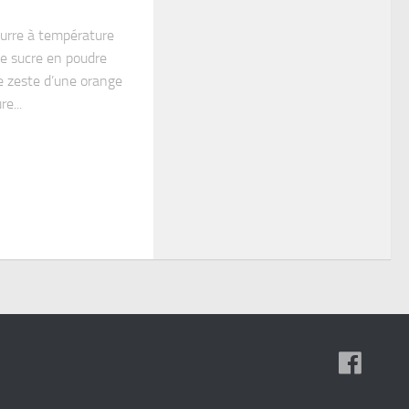
urre à température
e sucre en poudre
le zeste d’une orange
e...