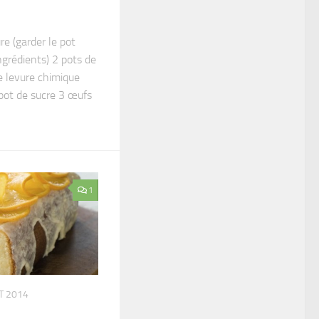
re (garder le pot
ngrédients) 2 pots de
de levure chimique
pot de sucre 3 œufs
1
T 2014