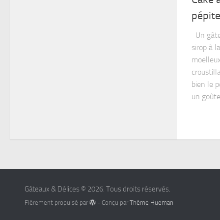
pépite
Un gâtea
sirop à l
moelleux
croustil
bien le 
un goûter
Gâteaux & Délices © 2026. Tous droits réservés.
Fièrement propulsé par
- Conçu par
Thème Hueman