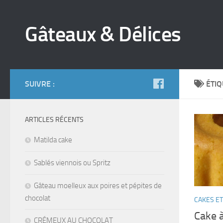
Gâteaux & Délices
SUIVRE :
ÉTIQ
ARTICLES RÉCENTS
Matilda cake
Sablés viennois ou Spritz
Gâteau moelleux aux poires et pépites de
chocolat
CAKES ET
Cake à
CRÉMEUX AU CHOCOLAT