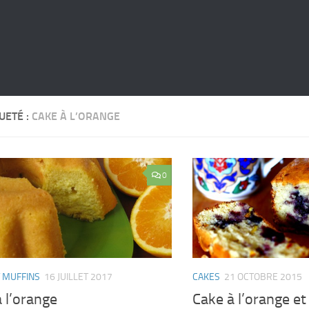
UETÉ :
CAKE À L’ORANGE
0
 MUFFINS
16 JUILLET 2017
CAKES
21 OCTOBRE 2015
 l’orange
Cake à l’orange et