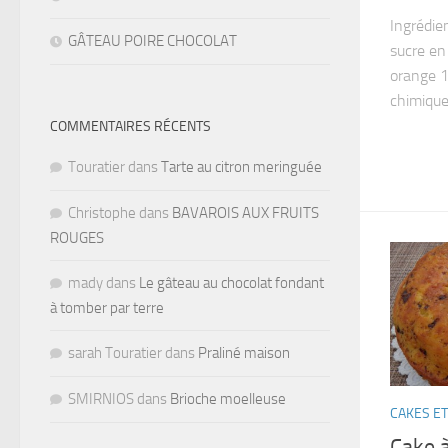
Ingrédie
GÂTEAU POIRE CHOCOLAT
sucre en
orange 1
chimique
COMMENTAIRES RÉCENTS
Touratier
dans
Tarte au citron meringuée
Christophe
dans
BAVAROIS AUX FRUITS
ROUGES
mady
dans
Le gâteau au chocolat fondant
à tomber par terre
sarah Touratier
dans
Praliné maison
SMIRNIOS
dans
Brioche moelleuse
CAKES ET
Cake à