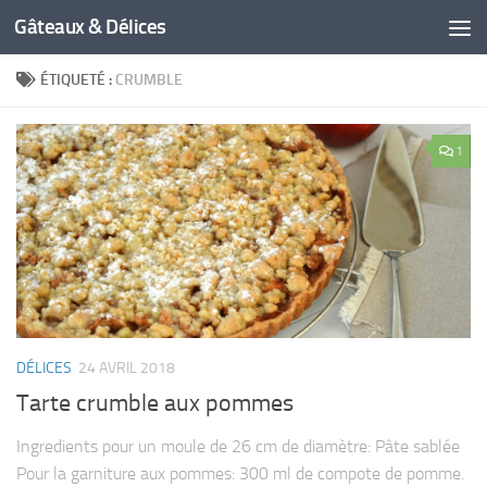
Gâteaux & Délices
ÉTIQUETÉ :
CRUMBLE
1
DÉLICES
24 AVRIL 2018
Tarte crumble aux pommes
Ingredients pour un moule de 26 cm de diamètre: Pâte sablée
Pour la garniture aux pommes: 300 ml de compote de pomme.