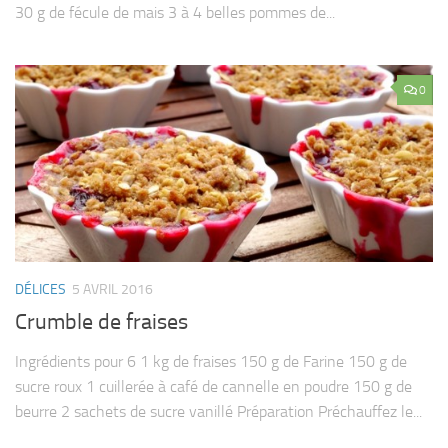
30 g de fécule de mais 3 à 4 belles pommes de...
0
DÉLICES
5 AVRIL 2016
Crumble de fraises
Ingrédients pour 6 1 kg de fraises 150 g de Farine 150 g de
sucre roux 1 cuillerée à café de cannelle en poudre 150 g de
beurre 2 sachets de sucre vanillé Préparation Préchauffez le...