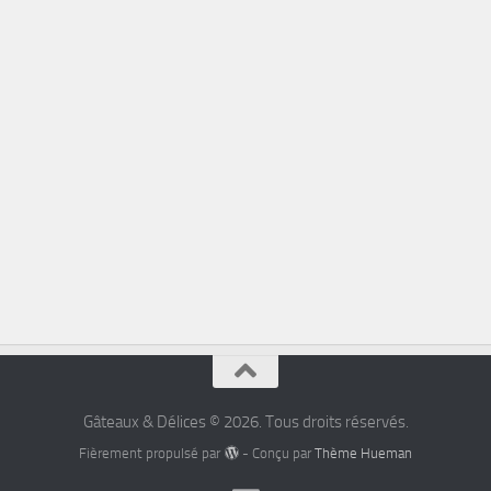
Gâteaux & Délices © 2026. Tous droits réservés.
Fièrement propulsé par
- Conçu par
Thème Hueman