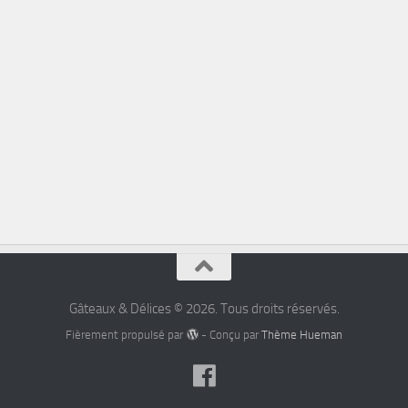
Gâteaux & Délices © 2026. Tous droits réservés.
Fièrement propulsé par
- Conçu par
Thème Hueman