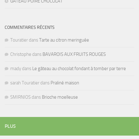
GÂTEAU POIRE CHOCOLAT
COMMENTAIRES RÉCENTS
Touratier
dans
Tarte au citron meringuée
Christophe
dans
BAVAROIS AUX FRUITS ROUGES
mady
dans
Le gâteau au chocolat fondant à tomber par terre
sarah Touratier
dans
Praliné maison
SMIRNIOS
dans
Brioche moelleuse
PLUS