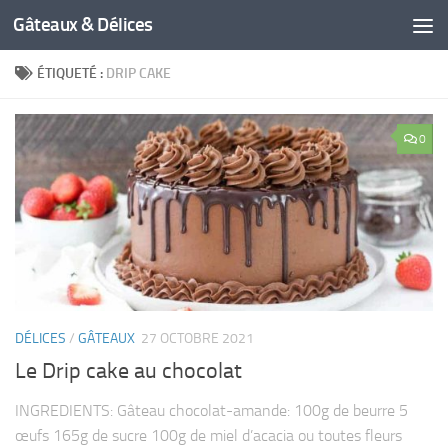
Gâteaux & Délices
ÉTIQUETÉ :
DRIP CAKE
0
DÉLICES
/
GÂTEAUX
27 OCTOBRE 2021
Le Drip cake au chocolat
INGREDIENTS: Gâteau chocolat-amande: 100g de beurre 5
œufs 165g de sucre 100g de miel d’acacia ou toutes fleurs