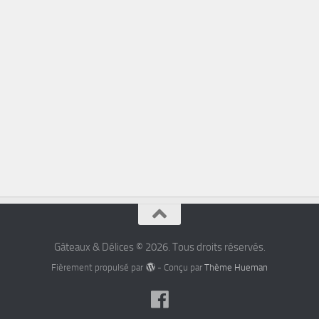
Gâteaux & Délices © 2026. Tous droits réservés.
Fièrement propulsé par
- Conçu par
Thème Hueman