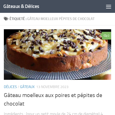
Gâteaux & Délices
ÉTIQUETÉ :
GÂTEAU MOELLEUX PÉPITES DE CHOCOLAT
0
DÉLICES
/
GÂTEAUX
13 NOVEMBRE 2023
Gâteau moelleux aux poires et pépites de
chocolat
Ingrédients : (pour un petit moule de 24 cm de diamètre) 4