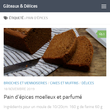
Gâteaux & Délices
ÉTIQUETÉ :
PAIN D’ÉPICES
3
BRIOCHES ET VIENNOISERIES
/
CAKES ET MUFFINS
/
DÉLICES
18 NOVEMBRE 2019
Pain d’épices moelleux et parfumé
Ingrédients pour un moule de 10/20cm: 160 g de farine 60 g