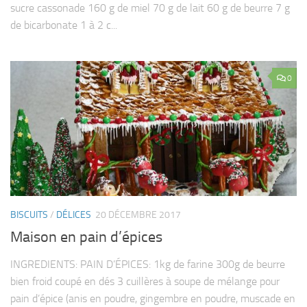
sucre cassonade 160 g de miel 70 g de lait 60 g de beurre 7 g
de bicarbonate 1 à 2 c...
0
BISCUITS
/
DÉLICES
20 DÉCEMBRE 2017
Maison en pain d’épices
INGREDIENTS: PAIN D’ÉPICES: 1kg de farine 300g de beurre
bien froid coupé en dés 3 cuillères à soupe de mélange pour
pain d’épice (anis en poudre, gingembre en poudre, muscade en