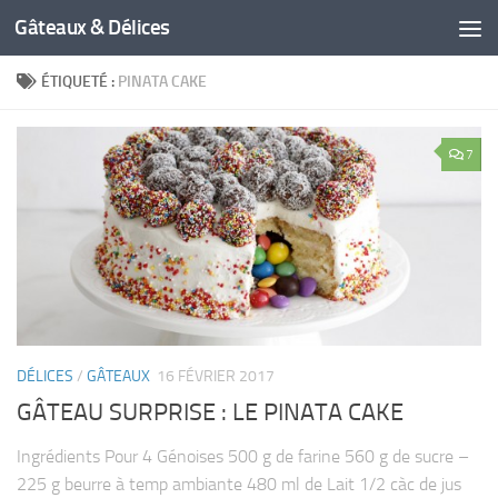
Gâteaux & Délices
ÉTIQUETÉ :
PINATA CAKE
7
DÉLICES
/
GÂTEAUX
16 FÉVRIER 2017
GÂTEAU SURPRISE : LE PINATA CAKE
Ingrédients Pour 4 Génoises 500 g de farine 560 g de sucre –
225 g beurre à temp ambiante 480 ml de Lait 1/2 càc de jus