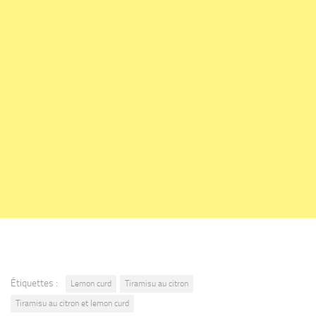
Étiquettes :
Lemon curd
Tiramisu au citron
Tiramisu au citron et lemon curd