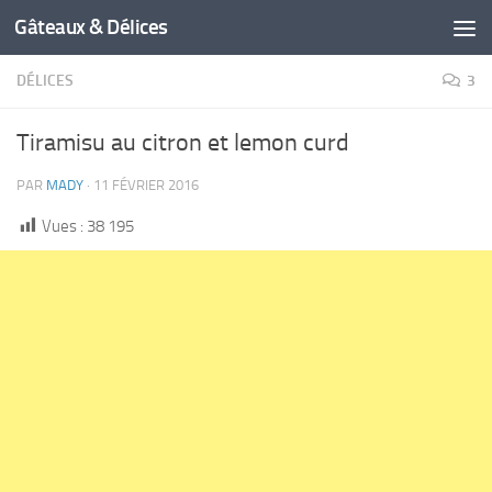
Gâteaux & Délices
DÉLICES
3
Tiramisu au citron et lemon curd
PAR
MADY
·
11 FÉVRIER 2016
Vues :
38 195