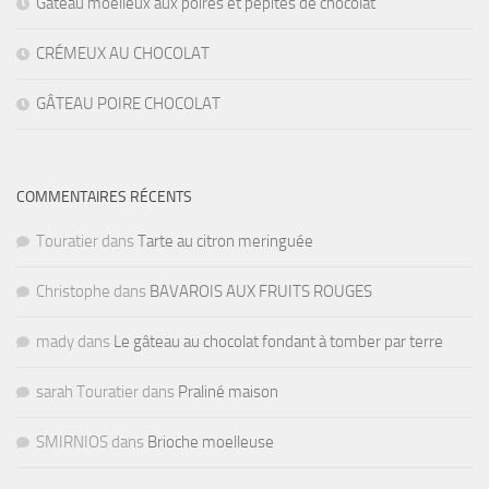
Gâteau moelleux aux poires et pépites de chocolat
CRÉMEUX AU CHOCOLAT
GÂTEAU POIRE CHOCOLAT
COMMENTAIRES RÉCENTS
Touratier
dans
Tarte au citron meringuée
Christophe
dans
BAVAROIS AUX FRUITS ROUGES
mady
dans
Le gâteau au chocolat fondant à tomber par terre
sarah Touratier
dans
Praliné maison
SMIRNIOS
dans
Brioche moelleuse