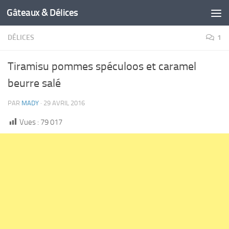
Gâteaux & Délices
DÉLICES
1
Tiramisu pommes spéculoos et caramel
beurre salé
PAR
MADY
·
29 AVRIL 2016
Vues :
79 017