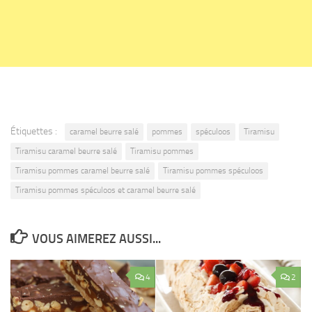
Étiquettes :
caramel beurre salé
pommes
spéculoos
Tiramisu
Tiramisu caramel beurre salé
Tiramisu pommes
Tiramisu pommes caramel beurre salé
Tiramisu pommes spéculoos
Tiramisu pommes spéculoos et caramel beurre salé
VOUS AIMEREZ AUSSI...
4
2