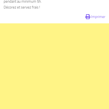
pendant au minimum 5h.
Décorez et servez frais !
Imprimer