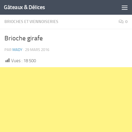
Gâteaux & Délices
BRIOCHES ET VIENNOISERIES
0
Brioche girafe
PAR
MADY
·
29 MARS 2016
Vues :
18 500