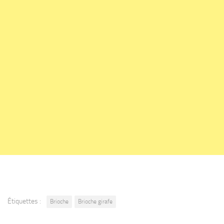
Étiquettes :
Brioche
Brioche girafe