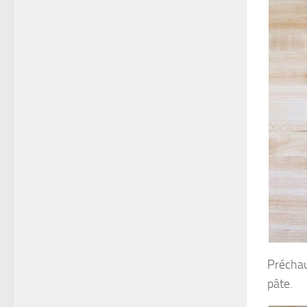
Préchauf
pâte.