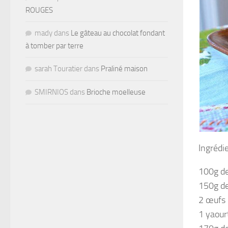
ROUGES
mady
dans
Le gâteau au chocolat fondant
à tomber par terre
sarah Touratier
dans
Praliné maison
SMIRNIOS
dans
Brioche moelleuse
Ingrédie
100g de
150g de
2 œufs
1 yaourt