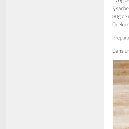
170g de
½ sache
80g de 
Quelque
Prépara
Dans un