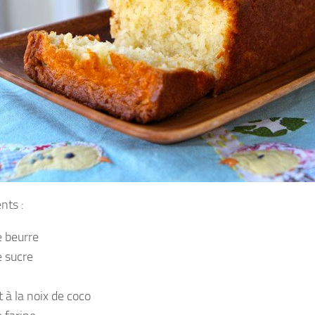
nts :
 beurre
 sucre
 à la noix de coco