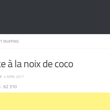
ET MUFFINS
e à la noix de coco
Y
·
4 AVRIL 2017
 :
62 310