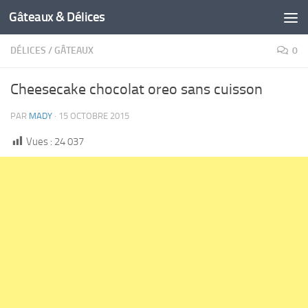
Gâteaux & Délices
DÉLICES
/
GÂTEAUX
0
Cheesecake chocolat oreo sans cuisson
PAR
MADY
·
15 OCTOBRE 2015
Vues :
24 037