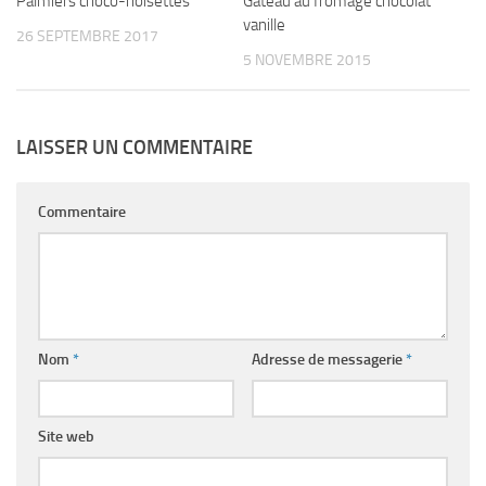
Palmiers choco-noisettes
Gâteau au fromage chocolat
vanille
26 SEPTEMBRE 2017
5 NOVEMBRE 2015
LAISSER UN COMMENTAIRE
Commentaire
Nom
*
Adresse de messagerie
*
Site web