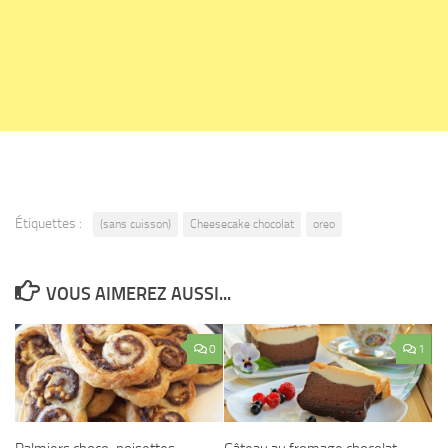
Étiquettes :
(sans cuisson)
Cheesecake chocolat
oreo
VOUS AIMEREZ AUSSI...
0
1