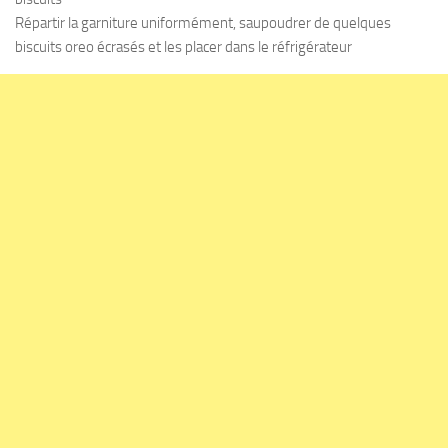
Répartir la garniture uniformément, saupoudrer de quelques
biscuits oreo écrasés et les placer dans le réfrigérateur