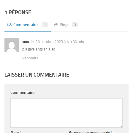
1 RÉPONSE
Commentaires
1
Pings
0
vinu
20 octobre 2023 à 4 h 00 min
pls give english also
Répondre
LAISSER UN COMMENTAIRE
Commentaire
Nom
*
Adresse de messagerie
*