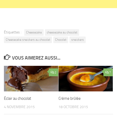
Étiquettes :
Cheesecake
cheesecake au chocolat
Cheesecake sneickers au chocolat
Chocolat
sneickers
VOUS AIMEREZ AUSSI...
2
7
Éclair au chocolat
Crème brûlée
4 NOVEMBRE 2015
18 OCTOBRE 2015