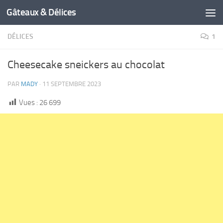
Gâteaux & Délices
DÉLICES
1
Cheesecake sneickers au chocolat
PAR
MADY
·
11 SEPTEMBRE 2023
Vues :
26 699