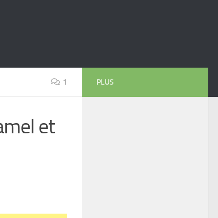
1
PLUS
amel et