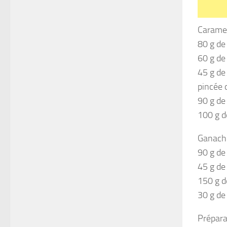
Caramel
80 g de
60 g de
45 g de
pincée 
90 g de
100 g d
Ganache
90 g de
45 g de 
150 g d
30 g de
Prépara