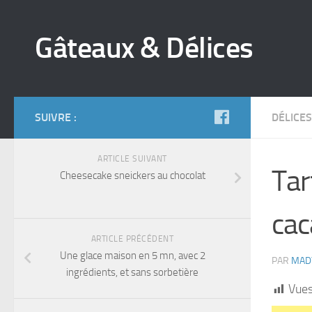
Gâteaux & Délices
SUIVRE :
DÉLICES
ARTICLE SUIVANT
Tar
Cheesecake sneickers au chocolat
cac
ARTICLE PRÉCÉDENT
Une glace maison en 5 mn, avec 2
PAR
MAD
ingrédients, et sans sorbetière
Vues