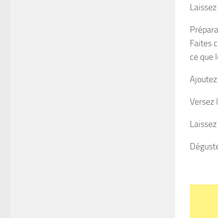
Laissez 
Prépara
Faites 
ce que l
Ajoutez
Versez 
Laissez
Déguste