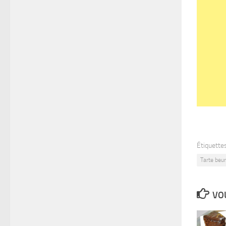
Étiquettes
Tarte beu
VOU