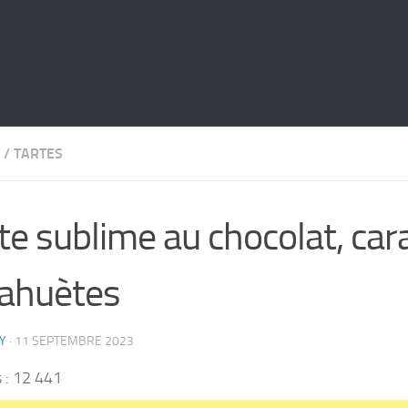
/
TARTES
te sublime au chocolat, car
ahuètes
Y
·
11 SEPTEMBRE 2023
 :
12 441