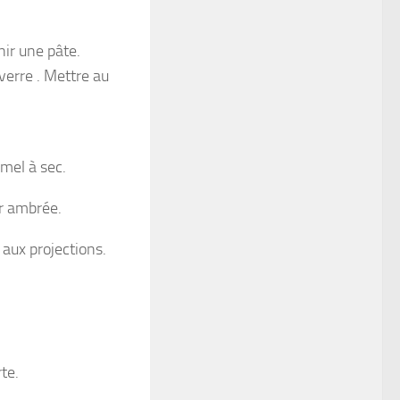
nir une pâte.
 verre . Mettre au
amel à sec.
ur ambrée.
 aux projections.
te.