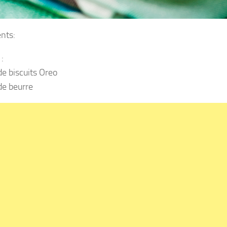
ents:
:
de biscuits Oreo
de beurre