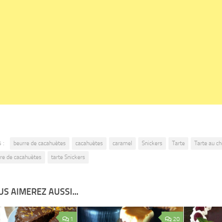
 :
beurre de cacahuètes
cacahuètes
caramel
Snickers
Tarte
Tarte au ch
rre de cacahuètes
tarte Snickers
S AIMEREZ AUSSI...
1
20