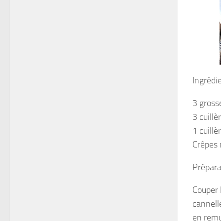
Ingrédi
3 gross
3 cuill
1 cuillè
Crêpes 
Prépara
Couper 
cannell
en remua