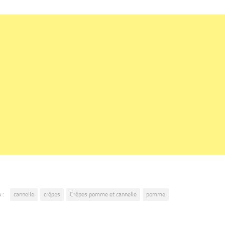
 :
cannelle
crêpes
Crêpes pomme et cannelle
pomme