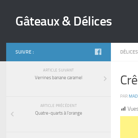
Gâteaux & Délices
SUIVRE :
DÉLICES
ARTICLE SUIVANT
Crê
Verrines banane caramel
PAR
MAD
ARTICLE PRÉCÉDENT
Vues
Quatre-quarts à l’orange