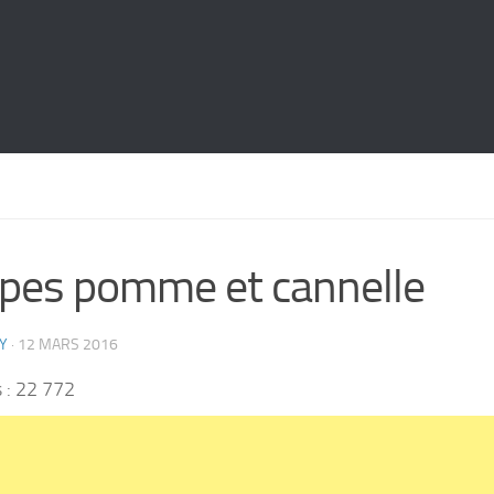
pes pomme et cannelle
Y
·
12 MARS 2016
 :
22 772