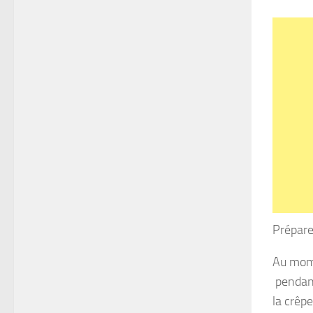
Préparer
Au mome
pendant
la crêpe