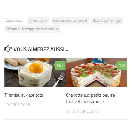
Étiquettes :
Cheesecake
cheesecake au chocolat
Gâteau au fromage
Gâteau au fromage chocolat vanille
VOUS AIMEREZ AUSSI...
0
5
Tiramisu aux abricots
Charlotte aux petits beurre
fruits et mascarpone
13 AOÛT 2016
13 OCTOBRE 2015