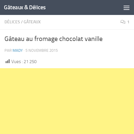
Gâteaux & Délices
DÉLICES
/
GÂTEAUX
1
Gâteau au fromage chocolat vanille
PAR
MADY
·
5 NOVEMBRE 2015
Vues :
21 250