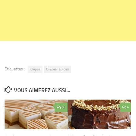
Étiquettes :
crêpes
Crêpes rapides
VOUS AIMEREZ AUSSI...
38
4