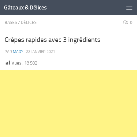
Gâteaux & Délices
BASES
/
DÉLICES
0
Crêpes rapides avec 3 ingrédients
PAR
MADY
·
22 JANVIER 2021
Vues :
18 502