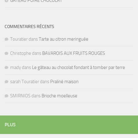
GÂTEAU POIRE CHOCOLAT
COMMENTAIRES RÉCENTS
Touratier
dans
Tarte au citron meringuée
Christophe
dans
BAVAROIS AUX FRUITS ROUGES
mady
dans
Le gâteau au chocolat fondant à tomber par terre
sarah Touratier
dans
Praliné maison
SMIRNIOS
dans
Brioche moelleuse
PLUS