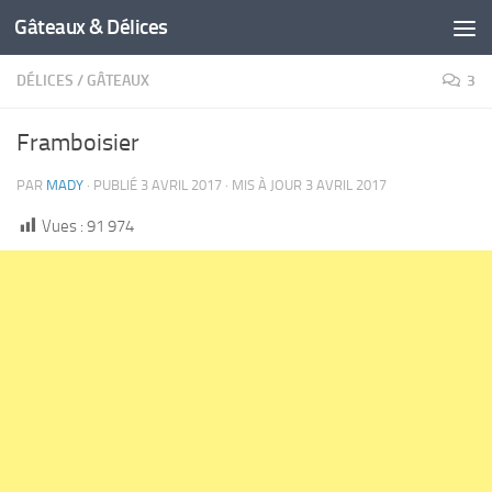
Gâteaux & Délices
DÉLICES
/
GÂTEAUX
3
Framboisier
PAR
MADY
· PUBLIÉ
3 AVRIL 2017
· MIS À JOUR
3 AVRIL 2017
Vues :
91 974