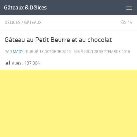
Gâteaux & Délices
DÉLICES
/
GÂTEAUX
14
Gâteau au Petit Beurre et au chocolat
PAR
MADY
· PUBLIÉ
13 OCTOBRE 2015
· MIS À JOUR
28 SEPTEMBRE 2016
Vues :
137 364