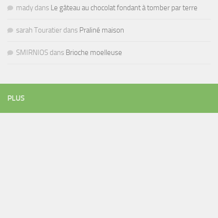
mady
dans
Le gâteau au chocolat fondant à tomber par terre
sarah Touratier
dans
Praliné maison
SMIRNIOS
dans
Brioche moelleuse
PLUS